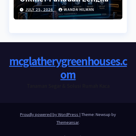
Pemula
JULY 25, 2026
WANDA HILMAN
mcglatherygreenhouses.c
om
Tanaman Segar & Solusi Rumah Kaca
Proudly powered by WordPress
|
Theme: Newsup by
Themeansar
.