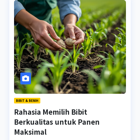
BIBIT & BENIH
Rahasia Memilih Bibit
Berkualitas untuk Panen
Maksimal