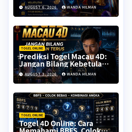
Permainan Berbeda?
AUGUST 6, 2026
WANDA HILMAN
TOGEL ONLINE
Prediksi Togel Macau 4D:
Jangan Bilang Kebetulan
Terus
AUGUST 3, 2026
WANDA HILMAN
TOGEL ONLINE
Togel 4D Online: Cara
Memahami BBFS, Colok