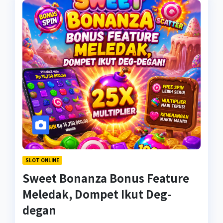
SLOT ONLINE
Sweet Bonanza Bonus Feature
Meledak, Dompet Ikut Deg-
degan