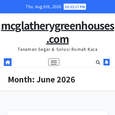
Skip
Thu. Aug 6th, 2026
10:33:18 PM
to
content
mcglatherygreenhouses
.com
Tanaman Segar & Solusi Rumah Kaca
Month:
June 2026