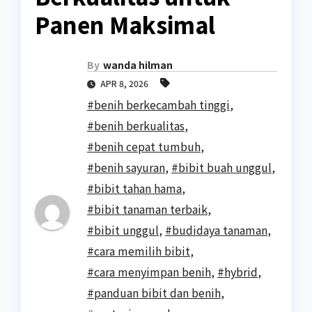
Panen Maksimal
By
wanda hilman
APR 8, 2026
#benih berkecambah tinggi
,
#benih berkualitas
,
#benih cepat tumbuh
,
#benih sayuran
,
#bibit buah unggul
,
#bibit tahan hama
,
#bibit tanaman terbaik
,
#bibit unggul
,
#budidaya tanaman
,
#cara memilih bibit
,
#cara menyimpan benih
,
#hybrid
,
#panduan bibit dan benih
,