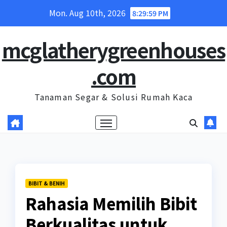
Skip
Mon. Aug 10th, 2026
8:30:00 PM
to
content
mcglatherygreenhouses
.com
Tanaman Segar & Solusi Rumah Kaca
BIBIT & BENIH
Rahasia Memilih Bibit
Berkualitas untuk