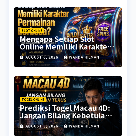
SLOT ONLINE
Mengapa Setiap Slot
Online Memiliki Karakter
Permainan Berbeda?
AUGUST 6, 2026
WANDA HILMAN
TOGEL ONLINE
Prediksi Togel Macau 4D:
Jangan Bilang Kebetulan
Terus
AUGUST 3, 2026
WANDA HILMAN