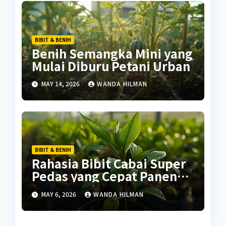
BIBIT & BENIH
Benih Semangka Mini yang
Mulai Diburu Petani Urban
MAY 14, 2026
WANDA HILMAN
BIBIT & BENIH
Rahasia Bibit Cabai Super
Pedas yang Cepat Panen
untuk Pemula
MAY 6, 2026
WANDA HILMAN