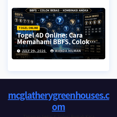
TOGEL ONLINE
Togel 4D Online: Cara
Memahami BBFS, Colok
Bebas, Kombinasi Angka
JULY 29, 2026
WANDA HILMAN
mcglatherygreenhouses.c
om
Tanaman Segar & Solusi Rumah Kaca