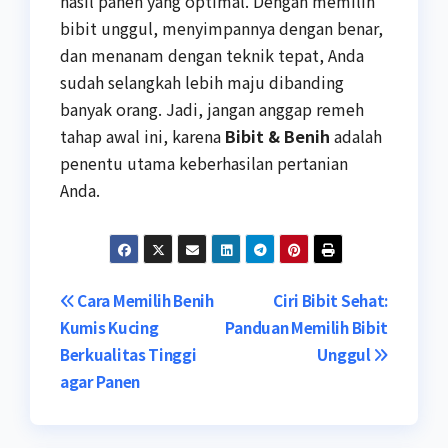
hasil panen yang optimal. Dengan memilih
bibit unggul, menyimpannya dengan benar,
dan menanam dengan teknik tepat, Anda
sudah selangkah lebih maju dibanding
banyak orang. Jadi, jangan anggap remeh
tahap awal ini, karena
Bibit & Benih
adalah
penentu utama keberhasilan pertanian
Anda.
Post
Cara Memilih Benih
Ciri Bibit Sehat:
Kumis Kucing
Panduan Memilih Bibit
navigation
Berkualitas Tinggi
Unggul
agar Panen