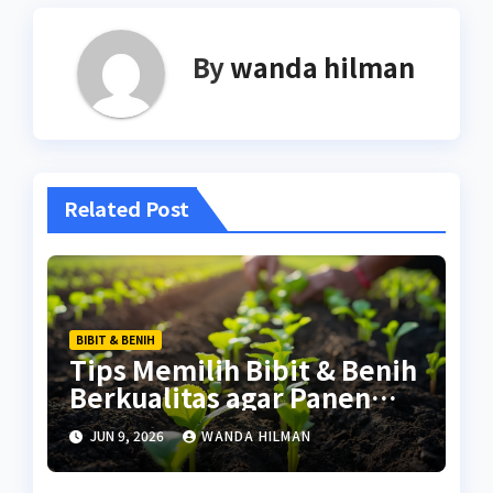
By
wanda hilman
Related Post
BIBIT & BENIH
Tips Memilih Bibit & Benih
Berkualitas agar Panen
Lebih Maksimal
JUN 9, 2026
WANDA HILMAN