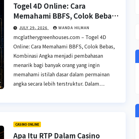
Togel 4D Online: Cara
Memahami BBFS, Colok Bebas,
Kombinasi Angka
JULY 29, 2026
WANDA HILMAN
mcglatherygreenhouses.com – Togel 4D
Online: Cara Memahami BBFS, Colok Bebas,
Kombinasi Angka menjadi pembahasan
menarik bagi banyak orang yang ingin
memahami istilah dasar dalam permainan
angka secara lebih terstruktur. Dalam…
CASINO ONLINE
Apa Itu RTP Dalam Casino