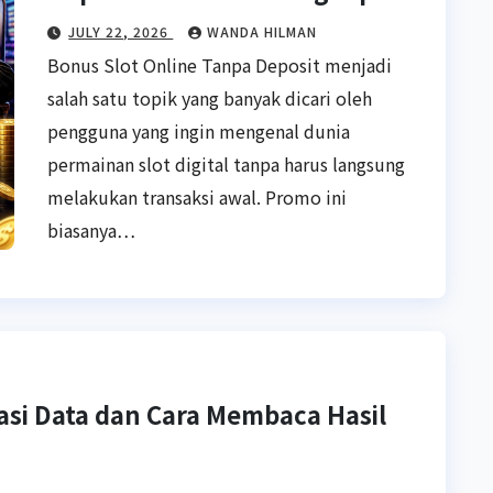
Memahami Promo Gratis untuk
JULY 22, 2026
WANDA HILMAN
Pemain Baru
Bonus Slot Online Tanpa Deposit menjadi
salah satu topik yang banyak dicari oleh
pengguna yang ingin mengenal dunia
permainan slot digital tanpa harus langsung
melakukan transaksi awal. Promo ini
biasanya…
asi Data dan Cara Membaca Hasil