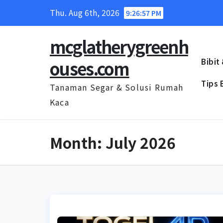
Skip
Thu. Aug 6th, 2026
9:26:59 PM
to
content
mcglatherygreenh
ouses.com
Bibit
Tips 
Tanaman Segar & Solusi Rumah
Kaca
Month:
July 2026