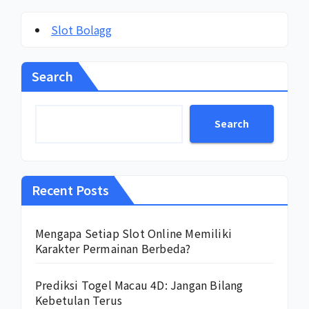
Slot Bolagg
Search
Search
Recent Posts
Mengapa Setiap Slot Online Memiliki
Karakter Permainan Berbeda?
Prediksi Togel Macau 4D: Jangan Bilang
Kebetulan Terus