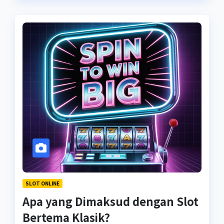
SLOT ONLINE
Apa yang Dimaksud dengan Slot
Bertema Klasik?