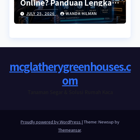
Online? Panduan Lengkap
Pemula
JULY 25, 2026
WANDA HILMAN
mcglatherygreenhouses.c
om
Tanaman Segar & Solusi Rumah Kaca
Proudly powered by WordPress
|
Theme: Newsup by
Themeansar
.