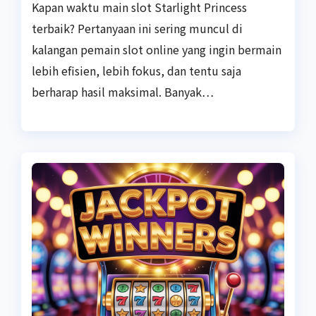
Kapan waktu main slot Starlight Princess
terbaik? Pertanyaan ini sering muncul di
kalangan pemain slot online yang ingin bermain
lebih efisien, lebih fokus, dan tentu saja
berharap hasil maksimal. Banyak…