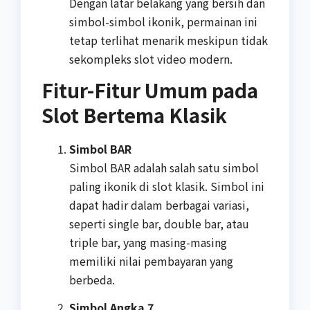
Dengan latar belakang yang bersih dan
simbol-simbol ikonik, permainan ini
tetap terlihat menarik meskipun tidak
sekompleks slot video modern.
Fitur-Fitur Umum pada
Slot Bertema Klasik
Simbol BAR
Simbol BAR adalah salah satu simbol
paling ikonik di slot klasik. Simbol ini
dapat hadir dalam berbagai variasi,
seperti single bar, double bar, atau
triple bar, yang masing-masing
memiliki nilai pembayaran yang
berbeda.
Simbol Angka 7