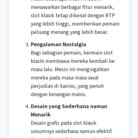
menawarkan berbagai fitur menarik,
slot klasik tetap dikenal dengan RTP
yang lebih tinggi, memberikan pemain
peluang menang yang lebih besar.
Pengalaman Nostalgia
Bagi sebagian pemain, bermain slot
klasik membawa mereka kembali ke
masa lalu. Mesin ini mengingatkan
mereka pada masa-masa awal
perjudian di kasino, yang penuh
dengan kenangan manis.
Desain yang Sederhana namun
Menarik
Desain grafis pada slot klasik
umumnya sederhana namun efektif.