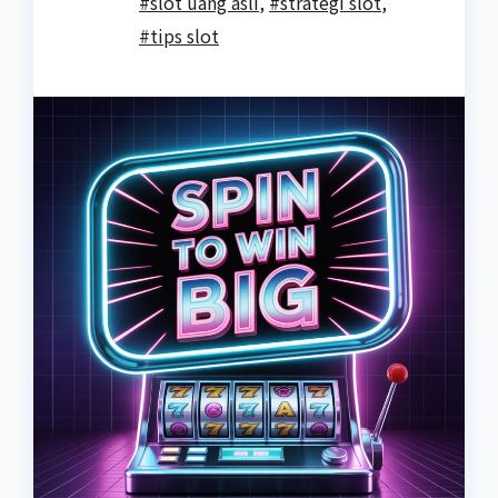
#slot uang asli
,
#strategi slot
,
#tips slot