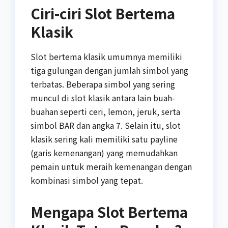
Ciri-ciri Slot Bertema
Klasik
Slot bertema klasik umumnya memiliki
tiga gulungan dengan jumlah simbol yang
terbatas. Beberapa simbol yang sering
muncul di slot klasik antara lain buah-
buahan seperti ceri, lemon, jeruk, serta
simbol BAR dan angka 7. Selain itu, slot
klasik sering kali memiliki satu payline
(garis kemenangan) yang memudahkan
pemain untuk meraih kemenangan dengan
kombinasi simbol yang tepat.
Mengapa Slot Bertema