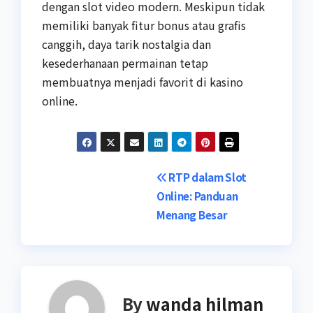
dengan slot video modern. Meskipun tidak
memiliki banyak fitur bonus atau grafis
canggih, daya tarik nostalgia dan
kesederhanaan permainan tetap
membuatnya menjadi favorit di kasino
online.
Post
RTP dalam Slot
Online: Panduan
navigation
Menang Besar
By
wanda hilman