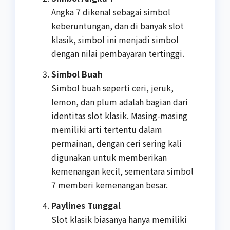
Angka 7 dikenal sebagai simbol
keberuntungan, dan di banyak slot
klasik, simbol ini menjadi simbol
dengan nilai pembayaran tertinggi.
Simbol Buah
Simbol buah seperti ceri, jeruk,
lemon, dan plum adalah bagian dari
identitas slot klasik. Masing-masing
memiliki arti tertentu dalam
permainan, dengan ceri sering kali
digunakan untuk memberikan
kemenangan kecil, sementara simbol
7 memberi kemenangan besar.
Paylines Tunggal
Slot klasik biasanya hanya memiliki