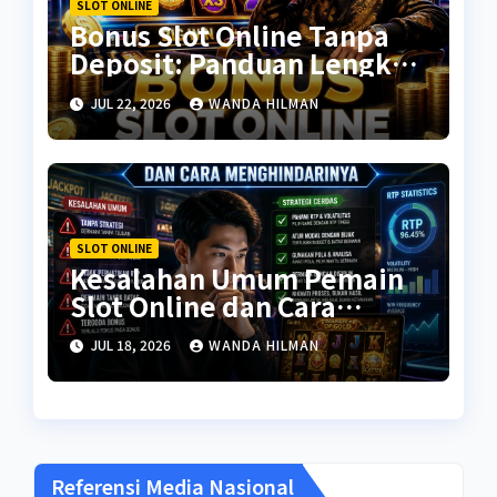
SLOT ONLINE
Bonus Slot Online Tanpa
Deposit: Panduan Lengkap
Memahami Promo Gratis
JUL 22, 2026
WANDA HILMAN
untuk Pemain Baru
SLOT ONLINE
Kesalahan Umum Pemain
Slot Online dan Cara
Menghindarinya
JUL 18, 2026
WANDA HILMAN
Referensi Media Nasional