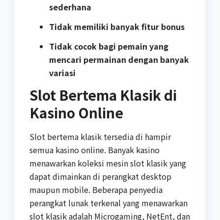
sederhana
Tidak memiliki banyak fitur bonus
Tidak cocok bagi pemain yang
mencari permainan dengan banyak
variasi
Slot Bertema Klasik di
Kasino Online
Slot bertema klasik tersedia di hampir
semua kasino online. Banyak kasino
menawarkan koleksi mesin slot klasik yang
dapat dimainkan di perangkat desktop
maupun mobile. Beberapa penyedia
perangkat lunak terkenal yang menawarkan
slot klasik adalah Microgaming, NetEnt, dan