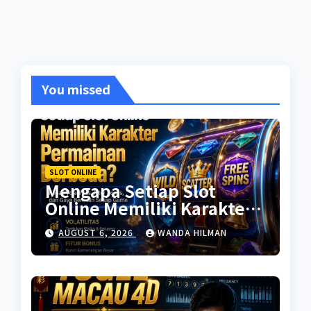
You missed
SLOT ONLINE
Mengapa Setiap Slot
Online Memiliki Karakter
Permainan Berbeda?
AUGUST 6, 2026
WANDA HILMAN