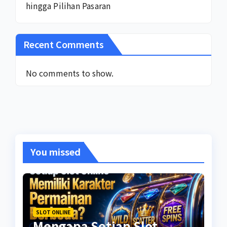
hingga Pilihan Pasaran
Recent Comments
No comments to show.
You missed
SLOT ONLINE
Mengapa Setiap Slot