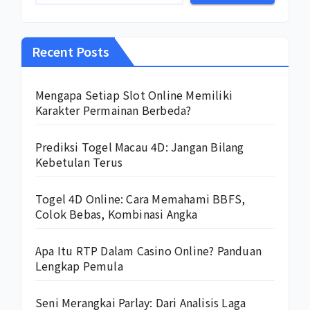
Recent Posts
Mengapa Setiap Slot Online Memiliki
Karakter Permainan Berbeda?
Prediksi Togel Macau 4D: Jangan Bilang
Kebetulan Terus
Togel 4D Online: Cara Memahami BBFS,
Colok Bebas, Kombinasi Angka
Apa Itu RTP Dalam Casino Online? Panduan
Lengkap Pemula
Seni Merangkai Parlay: Dari Analisis Laga