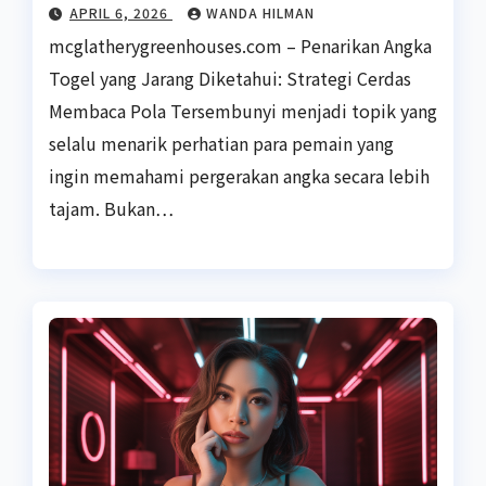
APRIL 6, 2026
WANDA HILMAN
mcglatherygreenhouses.com – Penarikan Angka
Togel yang Jarang Diketahui: Strategi Cerdas
Membaca Pola Tersembunyi menjadi topik yang
selalu menarik perhatian para pemain yang
ingin memahami pergerakan angka secara lebih
tajam. Bukan…