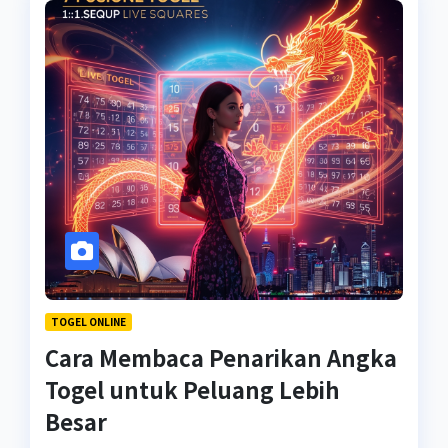
TOGEL ONLINE
Cara Membaca Penarikan Angka
Togel untuk Peluang Lebih
Besar