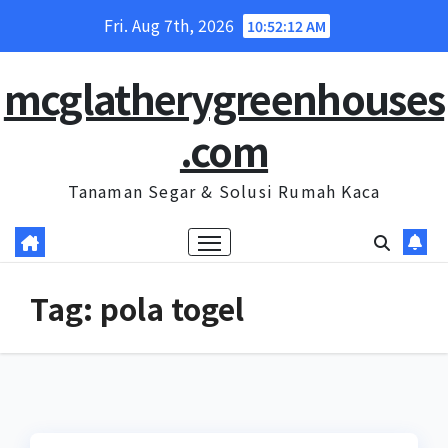
Skip
Fri. Aug 7th, 2026
10:52:13 AM
to
content
mcglatherygreenhouses
.com
Tanaman Segar & Solusi Rumah Kaca
Tag:
pola togel