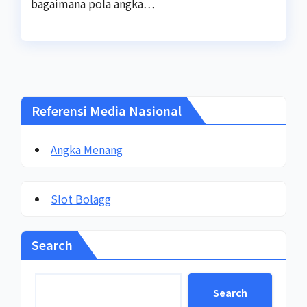
bagaimana pola angka…
Referensi Media Nasional
Angka Menang
Slot Bolagg
Search
Search