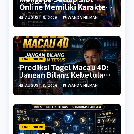
Online Memiliki Karakter
Permainan Berbeda?
AUGUST 6, 2026
WANDA HILMAN
TOGEL ONLINE
Prediksi Togel Macau 4D:
Jangan Bilang Kebetulan
Terus
AUGUST 3, 2026
WANDA HILMAN
TOGEL ONLINE