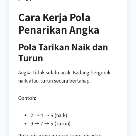
Cara Kerja Pola
Penarikan Angka
Pola Tarikan Naik dan
Turun
Angka tidak selalu acak. Kadang bergerak
naik atau turun secara bertahap.
Contoh:
2 → 4 → 6 (naik)
9 → 7 → 5 (turun)
Pola ini sering muncul tanpa disadari.