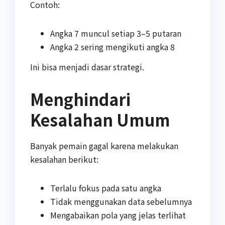
Contoh:
Angka 7 muncul setiap 3–5 putaran
Angka 2 sering mengikuti angka 8
Ini bisa menjadi dasar strategi.
Menghindari
Kesalahan Umum
Banyak pemain gagal karena melakukan
kesalahan berikut:
Terlalu fokus pada satu angka
Tidak menggunakan data sebelumnya
Mengabaikan pola yang jelas terlihat