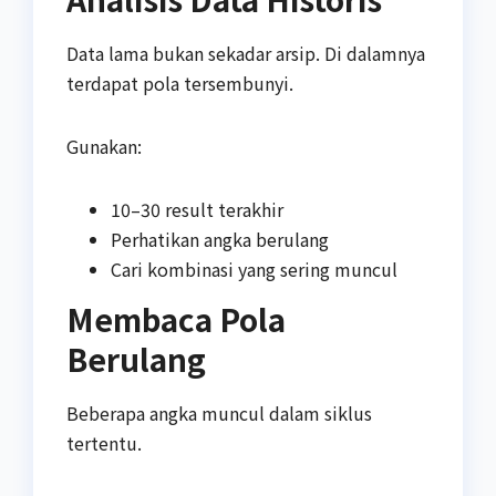
Data lama bukan sekadar arsip. Di dalamnya
terdapat pola tersembunyi.
Gunakan:
10–30 result terakhir
Perhatikan angka berulang
Cari kombinasi yang sering muncul
Membaca Pola
Berulang
Beberapa angka muncul dalam siklus
tertentu.