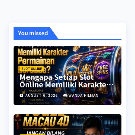
You missed
SLOT ONLINE
Mengapa Setiap Slot
Online Memiliki Karakter
Permainan Berbeda?
AUGUST 6, 2026
WANDA HILMAN