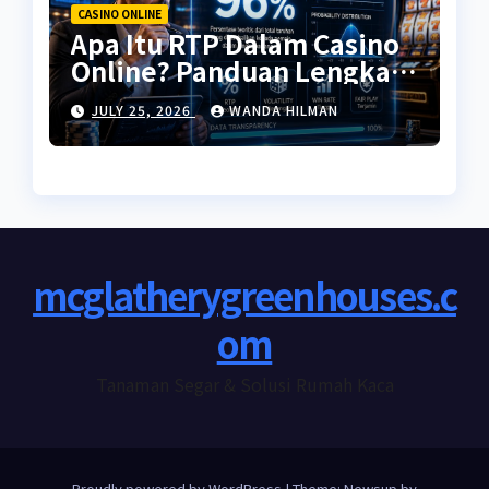
CASINO ONLINE
Apa Itu RTP Dalam Casino
Online? Panduan Lengkap
Pemula
JULY 25, 2026
WANDA HILMAN
mcglatherygreenhouses.c
om
Tanaman Segar & Solusi Rumah Kaca
Proudly powered by WordPress
|
Theme: Newsup by