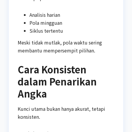
Analisis harian
Pola mingguan
Siklus tertentu
Meski tidak mutlak, pola waktu sering
membantu mempersempit pilihan.
Cara Konsisten
dalam Penarikan
Angka
Kunci utama bukan hanya akurat, tetapi
konsisten.