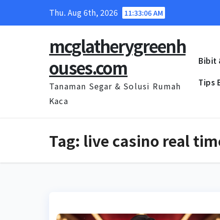
Skip
Thu. Aug 6th, 2026
11:33:07 AM
to
content
mcglatherygreenh
ouses.com
Bibit
Tips 
Tanaman Segar & Solusi Rumah
Kaca
Tag:
live casino real tim