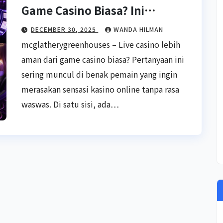
Game Casino Biasa? Ini
Jawabannya
DECEMBER 30, 2025
WANDA HILMAN
mcglatherygreenhouses – Live casino lebih
aman dari game casino biasa? Pertanyaan ini
sering muncul di benak pemain yang ingin
merasakan sensasi kasino online tanpa rasa
waswas. Di satu sisi, ada…