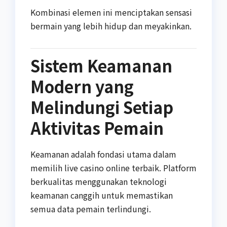
Kombinasi elemen ini menciptakan sensasi
bermain yang lebih hidup dan meyakinkan.
Sistem Keamanan
Modern yang
Melindungi Setiap
Aktivitas Pemain
Keamanan adalah fondasi utama dalam
memilih live casino online terbaik. Platform
berkualitas menggunakan teknologi
keamanan canggih untuk memastikan
semua data pemain terlindungi.