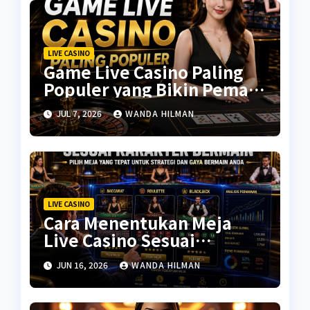
LIVE CASINO
Game Live Casino Paling
Populer yang Bikin Pemain
Betah Lama
JUL 7, 2026
WANDA HILMAN
LIVE CASINO
Cara Menentukan Meja
Live Casino Sesuai
Karakter Bermain
JUN 16, 2026
WANDA HILMAN