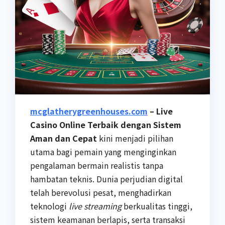
mcglatherygreenhouses.com
– Live
Casino Online Terbaik dengan Sistem
Aman dan Cepat
kini menjadi pilihan
utama bagi pemain yang menginginkan
pengalaman bermain realistis tanpa
hambatan teknis. Dunia perjudian digital
telah berevolusi pesat, menghadirkan
teknologi
live streaming
berkualitas tinggi,
sistem keamanan berlapis, serta transaksi