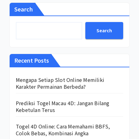
Search
Search
Recent Posts
Mengapa Setiap Slot Online Memiliki
Karakter Permainan Berbeda?
Prediksi Togel Macau 4D: Jangan Bilang
Kebetulan Terus
Togel 4D Online: Cara Memahami BBFS,
Colok Bebas, Kombinasi Angka