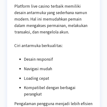
Platform live casino terbaik memiliki
desain antarmuka yang sederhana namun
modern. Hal ini memudahkan pemain
dalam mengakses permainan, melakukan
transaksi, dan mengelola akun.
Ciri antarmuka berkualitas:
Desain responsif
Navigasi mudah
Loading cepat
Kompatibel dengan berbagai
perangkat
Pengalaman pengguna menjadi lebih efisien