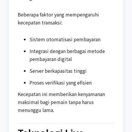
Beberapa faktor yang mempengaruhi
kecepatan transaksi:
Sistem otomatisasi pembayaran
Integrasi dengan berbagai metode
pembayaran digital
Server berkapasitas tinggi
Proses verifikasi yang efisien
Kecepatan ini memberikan kenyamanan
maksimal bagi pemain tanpa harus
menunggu lama.