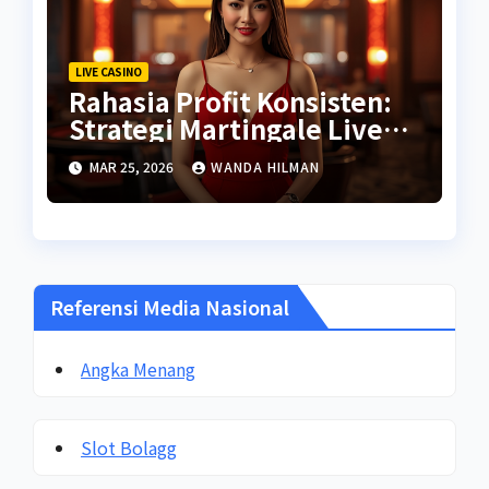
LIVE CASINO
Rahasia Profit Konsisten:
Strategi Martingale Live
Casino
MAR 25, 2026
WANDA HILMAN
Referensi Media Nasional
Angka Menang
Slot Bolagg