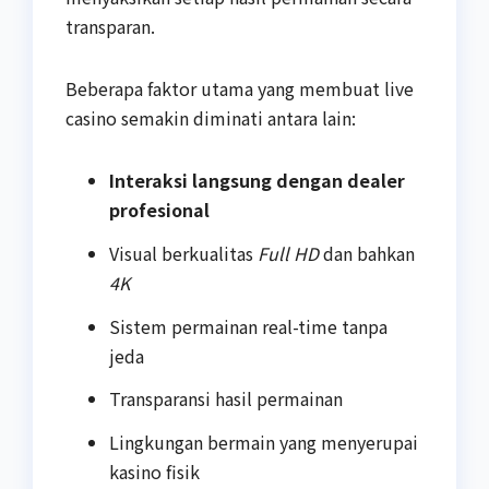
transparan.
Beberapa faktor utama yang membuat live
casino semakin diminati antara lain:
Interaksi langsung dengan dealer
profesional
Visual berkualitas
Full HD
dan bahkan
4K
Sistem permainan real-time tanpa
jeda
Transparansi hasil permainan
Lingkungan bermain yang menyerupai
kasino fisik