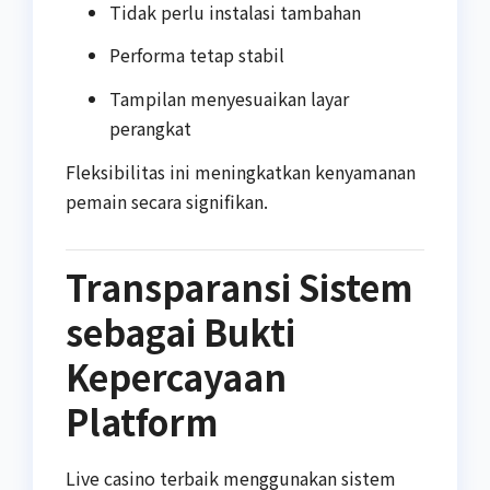
Tidak perlu instalasi tambahan
Performa tetap stabil
Tampilan menyesuaikan layar
perangkat
Fleksibilitas ini meningkatkan kenyamanan
pemain secara signifikan.
Transparansi Sistem
sebagai Bukti
Kepercayaan
Platform
Live casino terbaik menggunakan sistem