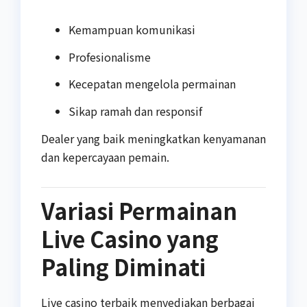
Kemampuan komunikasi
Profesionalisme
Kecepatan mengelola permainan
Sikap ramah dan responsif
Dealer yang baik meningkatkan kenyamanan
dan kepercayaan pemain.
Variasi Permainan
Live Casino yang
Paling Diminati
Live casino terbaik menyediakan berbagai