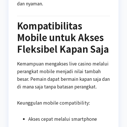
dan nyaman.
Kompatibilitas
Mobile untuk Akses
Fleksibel Kapan Saja
Kemampuan mengakses live casino melalui
perangkat mobile menjadi nilai tambah
besar. Pemain dapat bermain kapan saja dan
di mana saja tanpa batasan perangkat.
Keunggulan mobile compatibility:
Akses cepat melalui smartphone