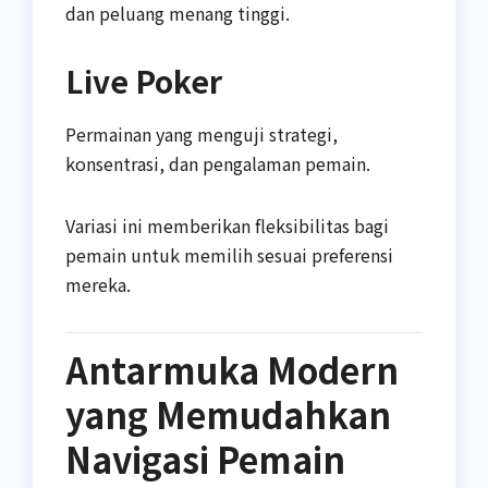
dan peluang menang tinggi.
Live Poker
Permainan yang menguji strategi,
konsentrasi, dan pengalaman pemain.
Variasi ini memberikan fleksibilitas bagi
pemain untuk memilih sesuai preferensi
mereka.
Antarmuka Modern
yang Memudahkan
Navigasi Pemain