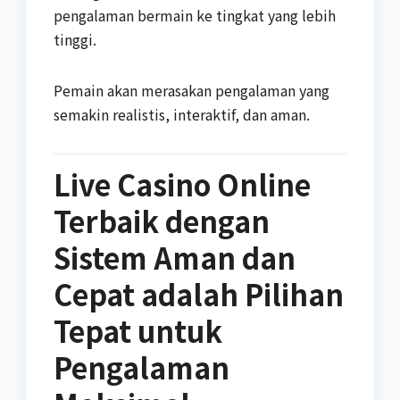
pengalaman bermain ke tingkat yang lebih
tinggi.
Pemain akan merasakan pengalaman yang
semakin realistis, interaktif, dan aman.
Live Casino Online
Terbaik dengan
Sistem Aman dan
Cepat adalah Pilihan
Tepat untuk
Pengalaman