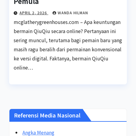
Pemula
APRIL 2, 2026
WANDA HILMAN
mcglatherygreenhouses.com – Apa keuntungan
bermain QiuQiu secara online? Pertanyaan ini
sering muncul, terutama bagi pemain baru yang
masih ragu beralih dari permainan konvensional
ke versi digital. Faktanya, bermain QiuQiu
online…
Referensi Media Nasional
Angka Menang