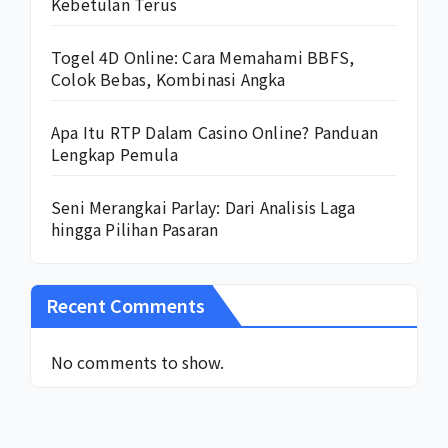
Kebetulan Terus
Togel 4D Online: Cara Memahami BBFS,
Colok Bebas, Kombinasi Angka
Apa Itu RTP Dalam Casino Online? Panduan
Lengkap Pemula
Seni Merangkai Parlay: Dari Analisis Laga
hingga Pilihan Pasaran
Recent Comments
No comments to show.