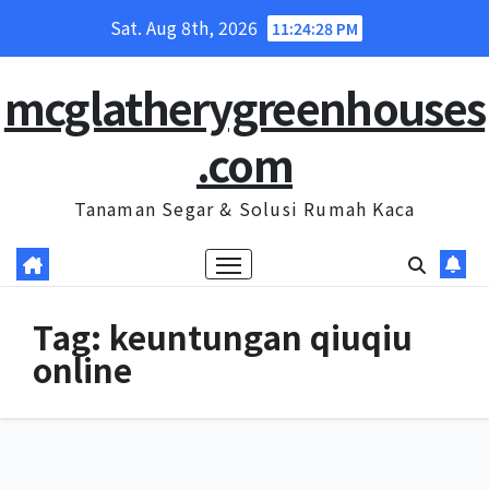
Skip
Sat. Aug 8th, 2026
11:24:29 PM
to
content
mcglatherygreenhouses
.com
Tanaman Segar & Solusi Rumah Kaca
Tag:
keuntungan qiuqiu
online