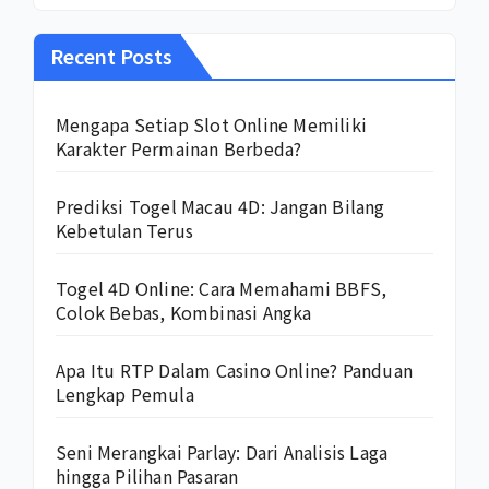
Recent Posts
Mengapa Setiap Slot Online Memiliki
Karakter Permainan Berbeda?
Prediksi Togel Macau 4D: Jangan Bilang
Kebetulan Terus
Togel 4D Online: Cara Memahami BBFS,
Colok Bebas, Kombinasi Angka
Apa Itu RTP Dalam Casino Online? Panduan
Lengkap Pemula
Seni Merangkai Parlay: Dari Analisis Laga
hingga Pilihan Pasaran