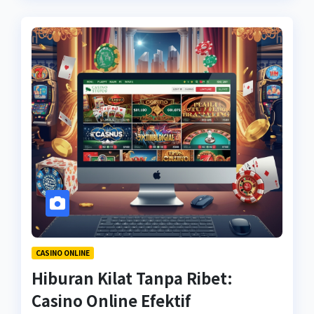
CASINO ONLINE
Hiburan Kilat Tanpa Ribet:
Casino Online Efektif