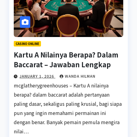
CASINO ONLINE
Kartu A Nilainya Berapa? Dalam
Baccarat – Jawaban Lengkap
JANUARY 1, 2026
WANDA HILMAN
mcglatherygreenhouses – Kartu A nilainya
berapa? dalam baccarat adalah pertanyaan
paling dasar, sekaligus paling krusial, bagi siapa
pun yang ingin memahami permainan ini
dengan benar. Banyak pemain pemula mengira
nilai…