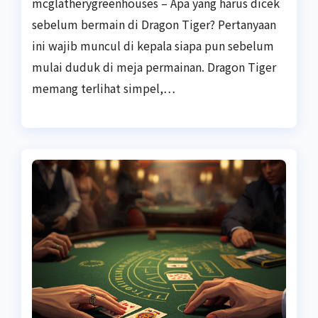
mcglatherygreenhouses – Apa yang harus dicek
sebelum bermain di Dragon Tiger? Pertanyaan
ini wajib muncul di kepala siapa pun sebelum
mulai duduk di meja permainan. Dragon Tiger
memang terlihat simpel,…