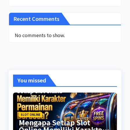
Recent Comments
No comments to show.
You missed
SLOT ONLINE
Mengapa Setiap Slot
Online Memiliki Karakter