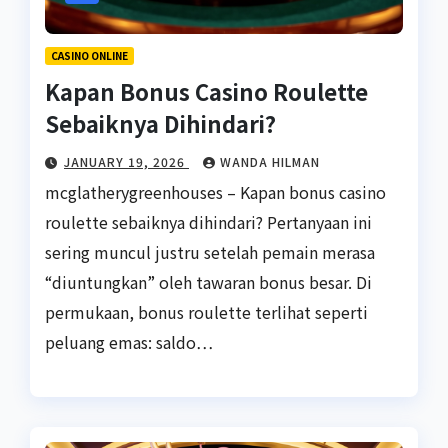
CASINO ONLINE
Kapan Bonus Casino Roulette
Sebaiknya Dihindari?
JANUARY 19, 2026
WANDA HILMAN
mcglatherygreenhouses – Kapan bonus casino
roulette sebaiknya dihindari? Pertanyaan ini
sering muncul justru setelah pemain merasa
“diuntungkan” oleh tawaran bonus besar. Di
permukaan, bonus roulette terlihat seperti
peluang emas: saldo…