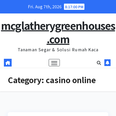
Skip
Fri. Aug 7th, 2026
8:17:01 PM
to
content
mcglatherygreenhouses
.com
Tanaman Segar & Solusi Rumah Kaca
Category:
casino online