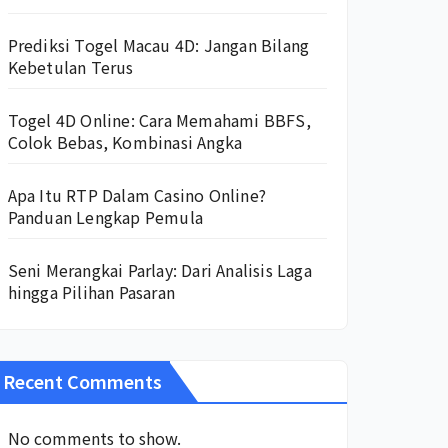
Prediksi Togel Macau 4D: Jangan Bilang
Kebetulan Terus
Togel 4D Online: Cara Memahami BBFS,
Colok Bebas, Kombinasi Angka
Apa Itu RTP Dalam Casino Online?
Panduan Lengkap Pemula
Seni Merangkai Parlay: Dari Analisis Laga
hingga Pilihan Pasaran
Recent Comments
No comments to show.