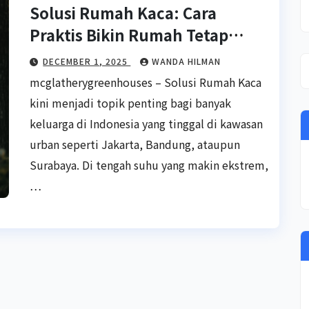
Solusi Rumah Kaca: Cara
Praktis Bikin Rumah Tetap
Sejuk
DECEMBER 1, 2025
WANDA HILMAN
mcglatherygreenhouses – Solusi Rumah Kaca
kini menjadi topik penting bagi banyak
keluarga di Indonesia yang tinggal di kawasan
urban seperti Jakarta, Bandung, ataupun
Surabaya. Di tengah suhu yang makin ekstrem,
…