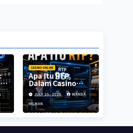
CASINO ONLINE
:
Apa Itu RTP
i
Dalam Casino
Online? Panduan
A
JULY 25, 2026
WANDA
si
Lengkap Pemula
HILMAN