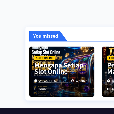
You missed
SLOT ONLINE
TOG
Mengapa Setiap
Pr
Slot Online
Ma
Memiliki Karakter
Bi
AUGUST 6, 2026
WANDA
A
Permainan
Te
Berbeda?
HILMAN
HIL