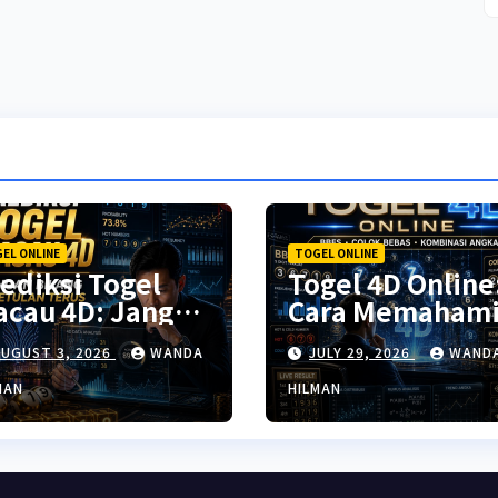
EL ONLINE
TOGEL ONLINE
ediksi Togel
Togel 4D Online
cau 4D: Jangan
Cara Memaham
lang Kebetulan
BBFS, Colok
UGUST 3, 2026
WANDA
JULY 29, 2026
WAND
rus
Bebas, Kombina
Angka
MAN
HILMAN