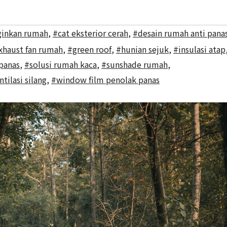
ginkan rumah
,
#cat eksterior cerah
,
#desain rumah anti pana
xhaust fan rumah
,
#green roof
,
#hunian sejuk
,
#insulasi atap
panas
,
#solusi rumah kaca
,
#sunshade rumah
,
ntilasi silang
,
#window film penolak panas