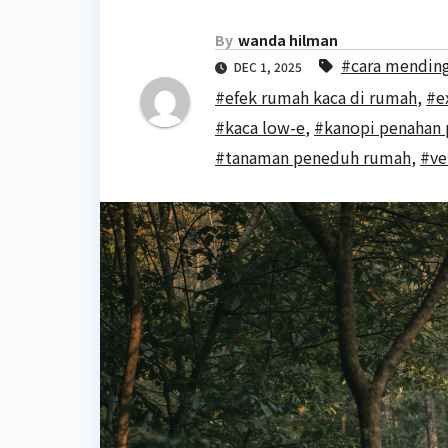
By
wanda hilman
#cara mendin
DEC 1, 2025
#efek rumah kaca di rumah
,
#e
#kaca low-e
,
#kanopi penahan 
#tanaman peneduh rumah
,
#ve