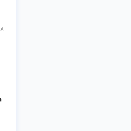
at
li