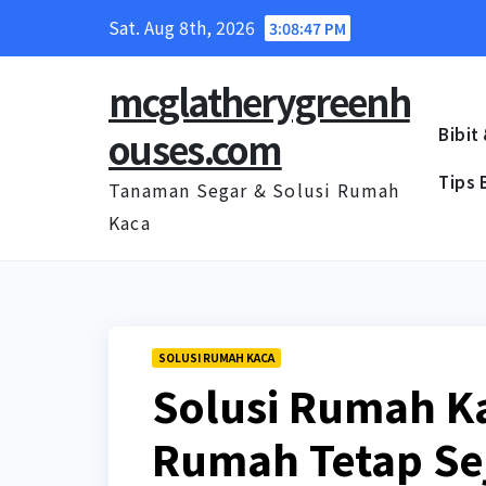
Skip
Sat. Aug 8th, 2026
3:08:48 PM
to
content
mcglatherygreenh
ouses.com
Bibit
Tips 
Tanaman Segar & Solusi Rumah
Kaca
SOLUSI RUMAH KACA
Solusi Rumah Ka
Rumah Tetap Se