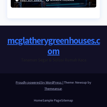
mcglatherygreenhouses.c
om
Tanaman Segar & Solusi Rumah Kaca
Proudly powered by WordPress
|
Theme: Newsup by
Themeansar
.
Home
Sample Page
Sitemap