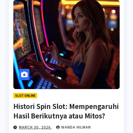
SLOT ONLINE
Histori Spin Slot: Mempengaruhi
Hasil Berikutnya atau Mitos?
MARCH 30, 2026
WANDA HILMAN