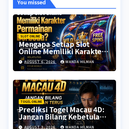
You missed
SLOT ONLINE
Mengapa Setiap Slot
Online Memiliki Karakter
Permainan Berbeda?
AUGUST 6, 2026
WANDA HILMAN
TOGEL ONLINE
Prediksi Togel Macau 4D:
Jangan Bilang Kebetulan
Terus
AUGUST 3, 2026
WANDA HILMAN