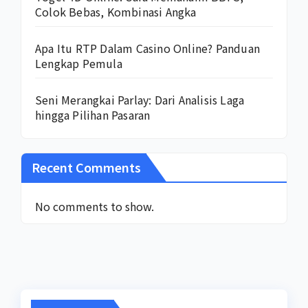
Colok Bebas, Kombinasi Angka
Apa Itu RTP Dalam Casino Online? Panduan
Lengkap Pemula
Seni Merangkai Parlay: Dari Analisis Laga
hingga Pilihan Pasaran
Recent Comments
No comments to show.