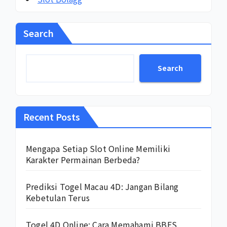
Search
Search
Recent Posts
Mengapa Setiap Slot Online Memiliki
Karakter Permainan Berbeda?
Prediksi Togel Macau 4D: Jangan Bilang
Kebetulan Terus
Togel 4D Online: Cara Memahami BBFS,