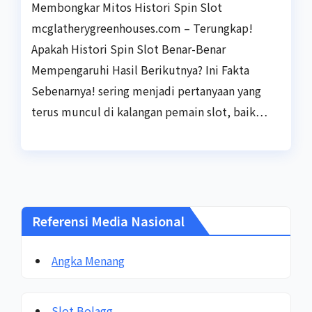
Membongkar Mitos Histori Spin Slot
mcglatherygreenhouses.com – Terungkap!
Apakah Histori Spin Slot Benar-Benar
Mempengaruhi Hasil Berikutnya? Ini Fakta
Sebenarnya! sering menjadi pertanyaan yang
terus muncul di kalangan pemain slot, baik…
Referensi Media Nasional
Angka Menang
Slot Bolagg