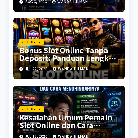
AUG 6, 2026
WANDA HILMAN
SLOT ONLINE
Bonus Slot Online Tanpa
Deposit: Panduan Lengkap
Memahami Promo Gratis
JUL 22, 2026
WANDA HILMAN
untuk Pemain Baru
SLOT ONLINE
Kesalahan Umum Pemain
Slot Online dan Cara
Menghindarinya
JUL 18, 2026
WANDA HILMAN