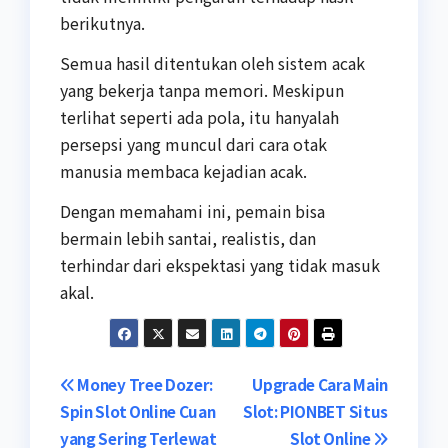
berikutnya.
Semua hasil ditentukan oleh sistem acak
yang bekerja tanpa memori. Meskipun
terlihat seperti ada pola, itu hanyalah
persepsi yang muncul dari cara otak
manusia membaca kejadian acak.
Dengan memahami ini, pemain bisa
bermain lebih santai, realistis, dan
terhindar dari ekspektasi yang tidak masuk
akal.
Post
Money Tree Dozer:
Upgrade Cara Main
Spin Slot Online Cuan
Slot: PIONBET Situs
navigation
yang Sering Terlewat
Slot Online