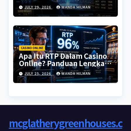
Bebas, Kombinasi Angka
JULY 29, 2026
WANDA HILMAN
CASINO ONLINE
Apa Itu RTP Dalam Casino
Online? Panduan Lengkap
Pemula
JULY 25, 2026
WANDA HILMAN
mcglatherygreenhouses.c