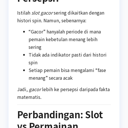
Istilah
slot gacor
sering dikaitkan dengan
histori spin. Namun, sebenarnya:
“Gacor” hanyalah periode di mana
pemain kebetulan menang lebih
sering
Tidak ada indikator pasti dari histori
spin
Setiap pemain bisa mengalami “fase
menang” secara acak
Jadi,
gacor
lebih ke persepsi daripada fakta
matematis.
Perbandingan: Slot
vs Permainan