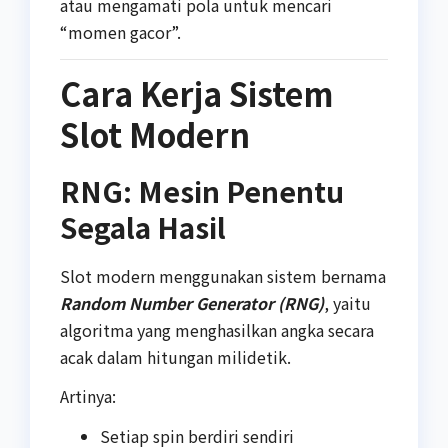
atau mengamati pola untuk mencari
“momen gacor”.
Cara Kerja Sistem
Slot Modern
RNG: Mesin Penentu
Segala Hasil
Slot modern menggunakan sistem bernama
Random Number Generator (RNG)
, yaitu
algoritma yang menghasilkan angka secara
acak dalam hitungan milidetik.
Artinya:
Setiap spin berdiri sendiri