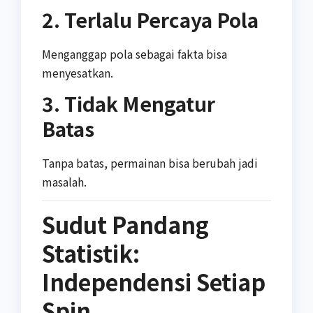
2. Terlalu Percaya Pola
Menganggap pola sebagai fakta bisa
menyesatkan.
3. Tidak Mengatur
Batas
Tanpa batas, permainan bisa berubah jadi
masalah.
Sudut Pandang
Statistik:
Independensi Setiap
Spin