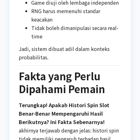
Game diuji oleh lembaga independen
RNG harus memenuhi standar
keacakan
Tidak boleh dimanipulasi secara real-
time
Jadi, sistem dibuat adil dalam konteks
probabilitas.
Fakta yang Perlu
Dipahami Pemain
Terungkap! Apakah Histori Spin Slot
Benar-Benar Mempengaruhi Hasil
Berikutnya? Ini Fakta Sebenarnya!
akhirnya terjawab dengan jelas: histori spin
tidak memiliki pengaruh terhadap hasil