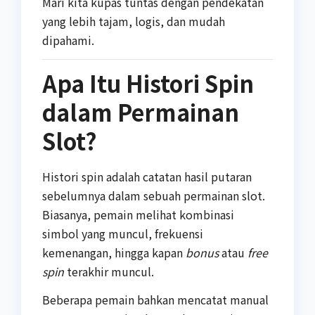
Mari kita kupas tuntas dengan pendekatan
yang lebih tajam, logis, dan mudah
dipahami.
Apa Itu Histori Spin
dalam Permainan
Slot?
Histori spin adalah catatan hasil putaran
sebelumnya dalam sebuah permainan slot.
Biasanya, pemain melihat kombinasi
simbol yang muncul, frekuensi
kemenangan, hingga kapan
bonus
atau
free
spin
terakhir muncul.
Beberapa pemain bahkan mencatat manual