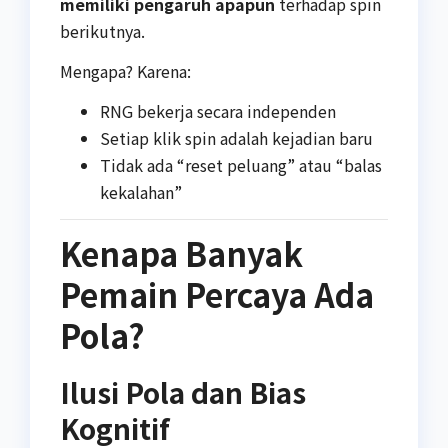
memiliki pengaruh apapun
terhadap spin
berikutnya.
Mengapa? Karena:
RNG bekerja secara independen
Setiap klik spin adalah kejadian baru
Tidak ada “reset peluang” atau “balas
kekalahan”
Kenapa Banyak
Pemain Percaya Ada
Pola?
Ilusi Pola dan Bias
Kognitif