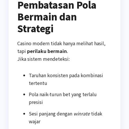
Pembatasan Pola
Bermain dan
Strategi
Casino modern tidak hanya melihat hasil,
tapi
perilaku bermain
.
Jika sistem mendeteksi:
Taruhan konsisten pada kombinasi
tertentu
Pola naik-turun bet yang terlalu
presisi
Sesi panjang dengan
winrate
tidak
wajar