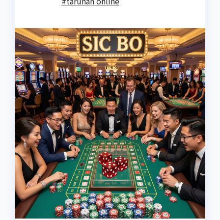
#taruhan online