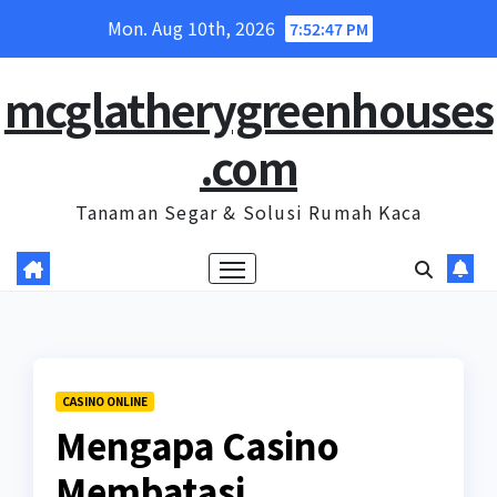
Skip
Mon. Aug 10th, 2026
7:52:48 PM
to
content
mcglatherygreenhouses
.com
Tanaman Segar & Solusi Rumah Kaca
CASINO ONLINE
Mengapa Casino
Membatasi