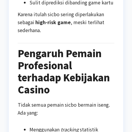
Sulit diprediksi dibanding game kartu
Karena itulah sicbo sering diperlakukan
sebagai
high-risk game
, meski terlihat
sederhana.
Pengaruh Pemain
Profesional
terhadap Kebijakan
Casino
Tidak semua pemain sicbo bermain iseng.
Ada yang:
Menggunakan
tracking
statistik