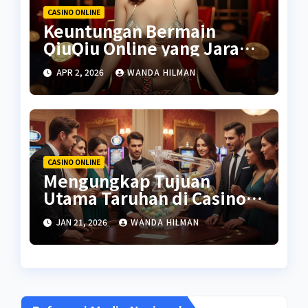
CASINO ONLINE
Keuntungan Bermain
QiuQiu Online yang Jarang
Diketahui Pemula
APR 2, 2026
WANDA HILMAN
CASINO ONLINE
Mengungkap Tujuan
Utama Taruhan di Casino
Online Gang Ball
JAN 21, 2026
WANDA HILMAN