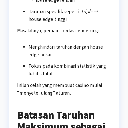
Taruhan spesifik seperti
Triple
→
house edge tinggi
Masalahnya, pemain cerdas cenderung:
Menghindari taruhan dengan house
edge besar
Fokus pada kombinasi statistik yang
lebih stabil
Inilah celah yang membuat casino mulai
“menyetel ulang” aturan.
Batasan Taruhan
Maksimum sebagai