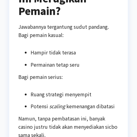
Pemain?
Jawabannya tergantung sudut pandang.
Bagi pemain kasual:
Hampir tidak terasa
Permainan tetap seru
Bagi pemain serius:
Ruang strategi menyempit
Potensi
scaling
kemenangan dibatasi
Namun, tanpa pembatasan ini, banyak
casino justru tidak akan menyediakan sicbo
sama sekali.