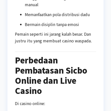
manual
Memanfaatkan pola distribusi dadu
Bermain disiplin tanpa emosi
Pemain seperti ini jarang kalah besar. Dan
justru itu yang membuat casino waspada.
Perbedaan
Pembatasan Sicbo
Online dan Live
Casino
Di casino online: