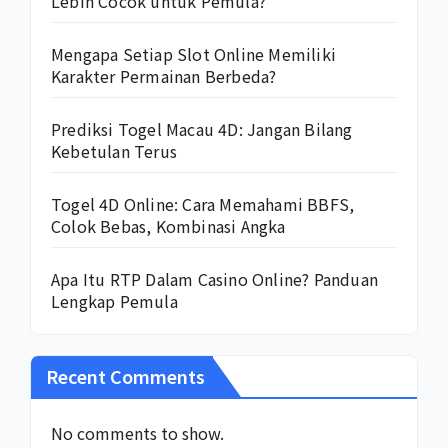
Lebih Cocok untuk Pemula?
Mengapa Setiap Slot Online Memiliki
Karakter Permainan Berbeda?
Prediksi Togel Macau 4D: Jangan Bilang
Kebetulan Terus
Togel 4D Online: Cara Memahami BBFS,
Colok Bebas, Kombinasi Angka
Apa Itu RTP Dalam Casino Online? Panduan
Lengkap Pemula
Recent Comments
No comments to show.