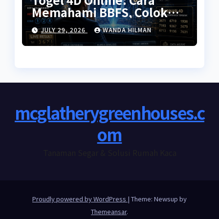
Memahami BBFS, Colok
Bebas, Kombinasi Angka
JULY 29, 2026
WANDA HILMAN
mcglatherygreenhouses.c
om
Tanaman Segar & Solusi Rumah Kaca
Proudly powered by WordPress
|
Theme: Newsup by
Themeansar
.