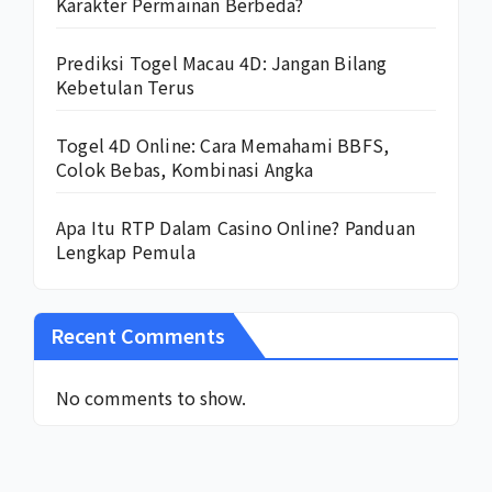
Karakter Permainan Berbeda?
Prediksi Togel Macau 4D: Jangan Bilang
Kebetulan Terus
Togel 4D Online: Cara Memahami BBFS,
Colok Bebas, Kombinasi Angka
Apa Itu RTP Dalam Casino Online? Panduan
Lengkap Pemula
Recent Comments
No comments to show.