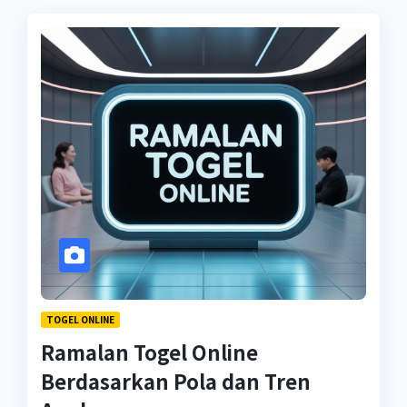
TOGEL ONLINE
Ramalan Togel Online
Berdasarkan Pola dan Tren