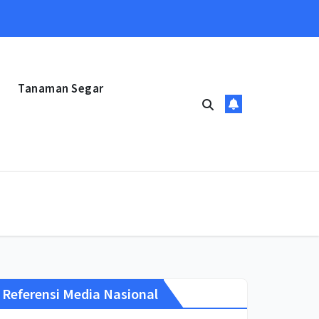
Tanaman Segar
Referensi Media Nasional