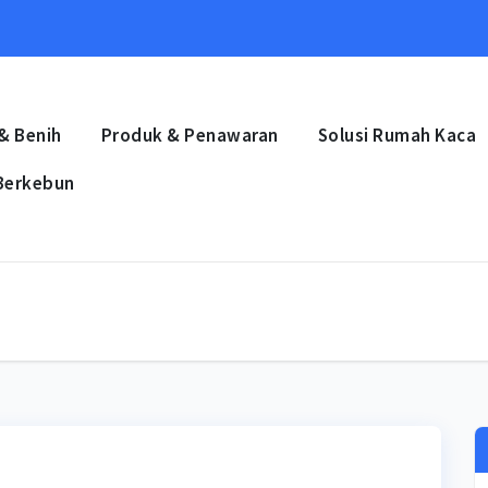
 & Benih
Produk & Penawaran
Solusi Rumah Kaca
Berkebun