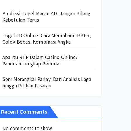
Prediksi Togel Macau 4D: Jangan Bilang
Kebetulan Terus
Togel 4D Online: Cara Memahami BBFS,
Colok Bebas, Kombinasi Angka
Apa Itu RTP Dalam Casino Online?
Panduan Lengkap Pemula
Seni Merangkai Parlay: Dari Analisis Laga
hingga Pilihan Pasaran
Recent Comments
No comments to show.