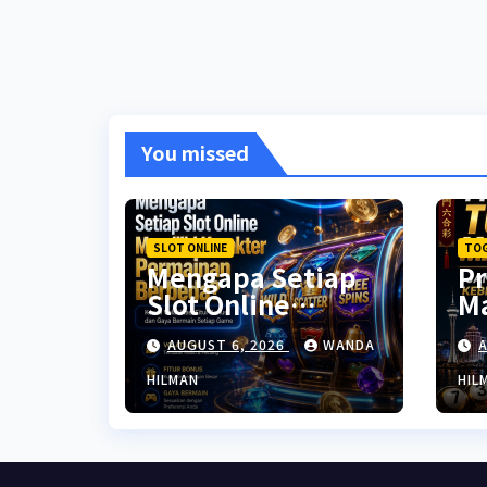
You missed
SLOT ONLINE
TOG
Mengapa Setiap
Pr
Slot Online
Ma
Memiliki Karakter
Bi
AUGUST 6, 2026
WANDA
A
Permainan
Te
Berbeda?
HILMAN
HIL