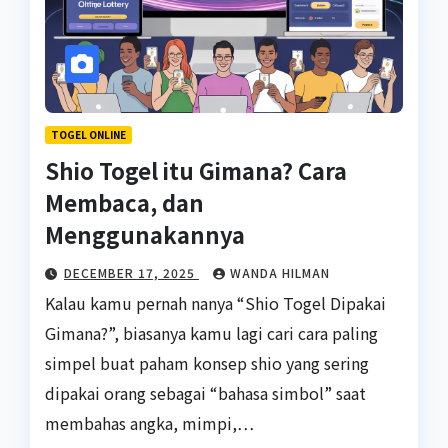
TOGEL ONLINE
Shio Togel itu Gimana? Cara
Membaca, dan
Menggunakannya
DECEMBER 17, 2025
WANDA HILMAN
Kalau kamu pernah nanya “Shio Togel Dipakai
Gimana?”, biasanya kamu lagi cari cara paling
simpel buat paham konsep shio yang sering
dipakai orang sebagai “bahasa simbol” saat
membahas angka, mimpi,…