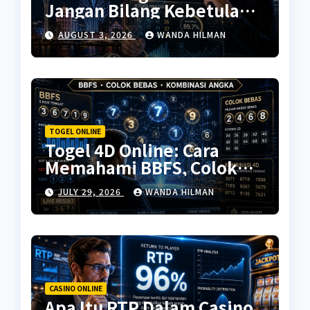
Jangan Bilang Kebetulan
Terus
AUGUST 3, 2026
WANDA HILMAN
TOGEL ONLINE
Togel 4D Online: Cara
Memahami BBFS, Colok
Bebas, Kombinasi Angka
JULY 29, 2026
WANDA HILMAN
CASINO ONLINE
Apa Itu RTP Dalam Casino