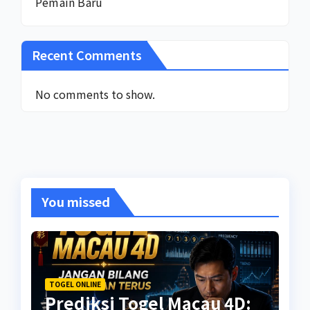
Pemain Baru
Recent Comments
No comments to show.
You missed
TOGEL ONLINE
Prediksi Togel Macau 4D: