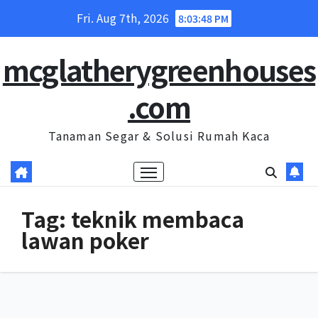
Skip
Fri. Aug 7th, 2026
8:03:49 PM
to
content
mcglatherygreenhouses
.com
Tanaman Segar & Solusi Rumah Kaca
Tag:
teknik membaca
lawan poker