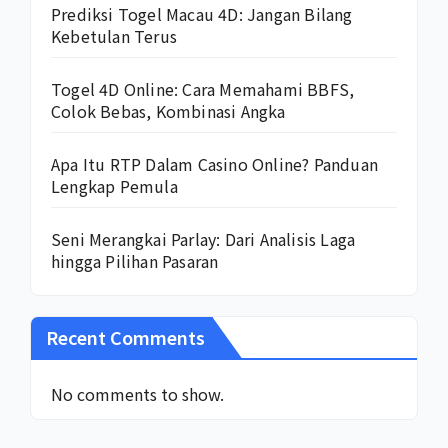
Prediksi Togel Macau 4D: Jangan Bilang
Kebetulan Terus
Togel 4D Online: Cara Memahami BBFS,
Colok Bebas, Kombinasi Angka
Apa Itu RTP Dalam Casino Online? Panduan
Lengkap Pemula
Seni Merangkai Parlay: Dari Analisis Laga
hingga Pilihan Pasaran
Recent Comments
No comments to show.