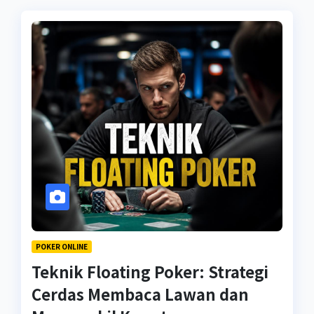
POKER ONLINE
Teknik Floating Poker: Strategi
Cerdas Membaca Lawan dan