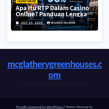
CASINO ONLINE
Apa Itu RTP Dalam Casino
Online? Panduan Lengkap
Pemula
JULY 25, 2026
WANDA HILMAN
mcglatherygreenhouses.c
om
Tanaman Segar & Solusi Rumah Kaca
Proudly powered by WordPress
|
Theme: Newsup by