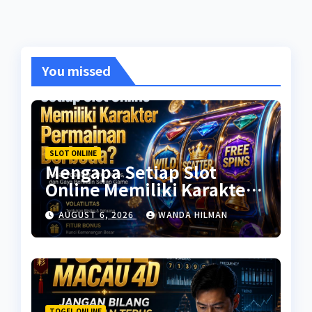
You missed
SLOT ONLINE
Mengapa Setiap Slot
Online Memiliki Karakter
Permainan Berbeda?
AUGUST 6, 2026
WANDA HILMAN
TOGEL ONLINE