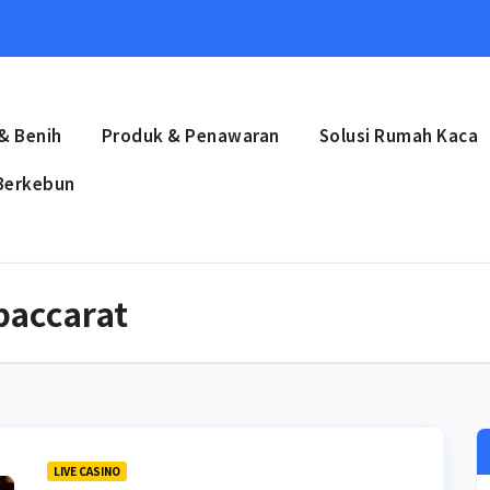
 & Benih
Produk & Penawaran
Solusi Rumah Kaca
Berkebun
baccarat
LIVE CASINO