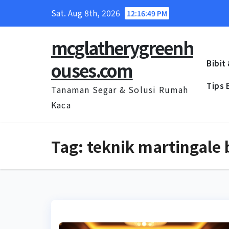
Skip
Sat. Aug 8th, 2026
12:16:49 PM
to
content
mcglatherygreenh
ouses.com
Bibit
Tips 
Tanaman Segar & Solusi Rumah
Kaca
Tag:
teknik martingale 