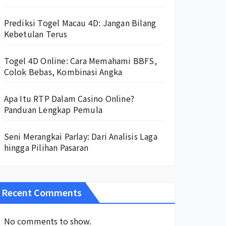
Prediksi Togel Macau 4D: Jangan Bilang
Kebetulan Terus
Togel 4D Online: Cara Memahami BBFS,
Colok Bebas, Kombinasi Angka
Apa Itu RTP Dalam Casino Online?
Panduan Lengkap Pemula
Seni Merangkai Parlay: Dari Analisis Laga
hingga Pilihan Pasaran
Recent Comments
No comments to show.