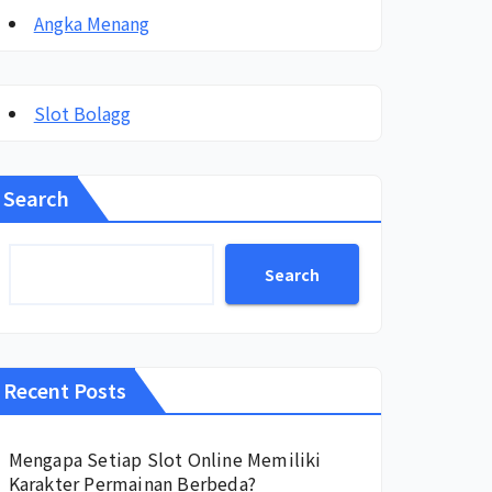
Angka Menang
Slot Bolagg
Search
Search
Recent Posts
Mengapa Setiap Slot Online Memiliki
Karakter Permainan Berbeda?