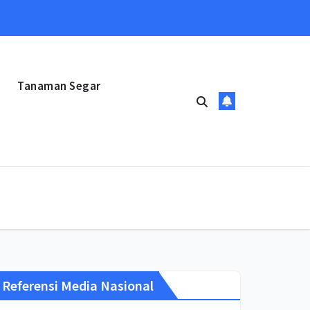
Tanaman Segar
Referensi Media Nasional