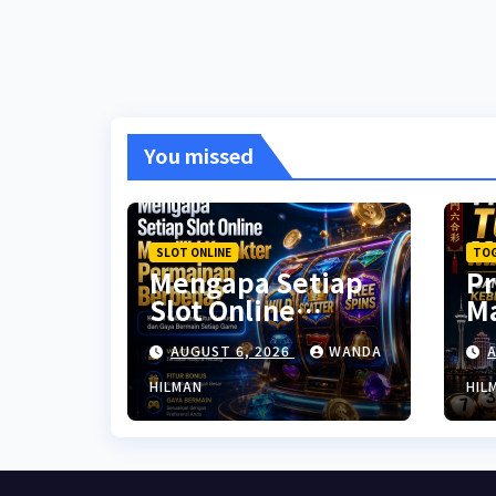
You missed
SLOT ONLINE
TOG
Mengapa Setiap
Pr
Slot Online
Ma
Memiliki Karakter
Bi
AUGUST 6, 2026
WANDA
A
Permainan
Te
Berbeda?
HILMAN
HIL