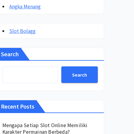
Angka Menang
Slot Bolagg
Search
Search
Recent Posts
Mengapa Setiap Slot Online Memiliki
Karakter Permainan Berbeda?