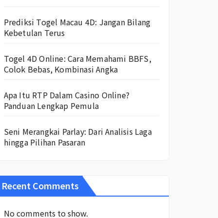
Prediksi Togel Macau 4D: Jangan Bilang
Kebetulan Terus
Togel 4D Online: Cara Memahami BBFS,
Colok Bebas, Kombinasi Angka
Apa Itu RTP Dalam Casino Online?
Panduan Lengkap Pemula
Seni Merangkai Parlay: Dari Analisis Laga
hingga Pilihan Pasaran
Recent Comments
No comments to show.