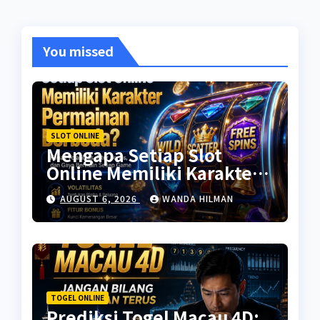
You missed
SLOT ONLINE
Mengapa Setiap Slot
Online Memiliki Karakter
Permainan Berbeda?
AUGUST 6, 2026
WANDA HILMAN
TOGEL ONLINE
Prediksi Togel Macau 4D: