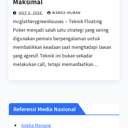
Maksimal
JULY 3, 2026
WANDA HILMAN
mcglatherygreenhouses – Teknik Floating
Poker menjadi salah satu strategi yang sering
digunakan pemain berpengalaman untuk
membalikkan keadaan saat menghadapi lawan
yang agresif. Teknik ini bukan sekadar
melakukan call, tetapi memanfaatkan…
Referensi Media Nasional
Angka Menang