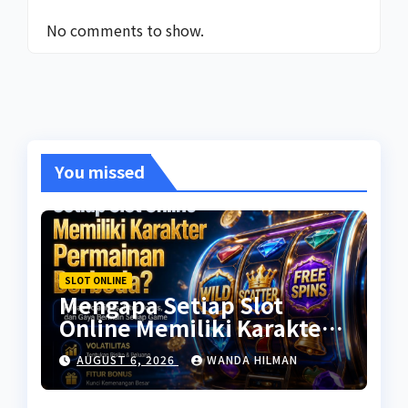
No comments to show.
You missed
SLOT ONLINE
Mengapa Setiap Slot
Online Memiliki Karakter
Permainan Berbeda?
AUGUST 6, 2026
WANDA HILMAN