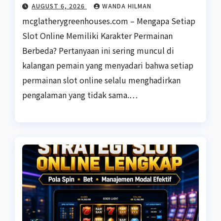
AUGUST 6, 2026
WANDA HILMAN
mcglatherygreenhouses.com – Mengapa Setiap
Slot Online Memiliki Karakter Permainan
Berbeda? Pertanyaan ini sering muncul di
kalangan pemain yang menyadari bahwa setiap
permainan slot online selalu menghadirkan
pengalaman yang tidak sama.…