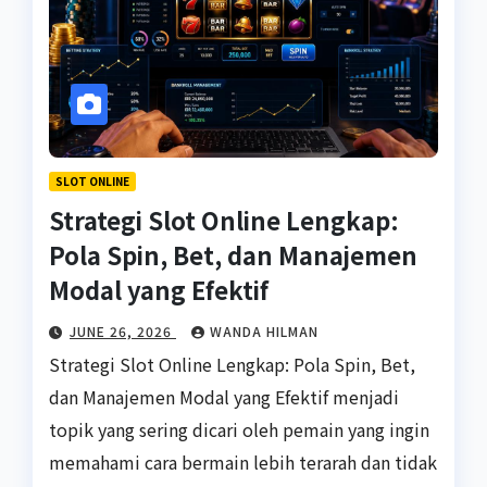
SLOT ONLINE
Strategi Slot Online Lengkap:
Pola Spin, Bet, dan Manajemen
Modal yang Efektif
JUNE 26, 2026
WANDA HILMAN
Strategi Slot Online Lengkap: Pola Spin, Bet,
dan Manajemen Modal yang Efektif menjadi
topik yang sering dicari oleh pemain yang ingin
memahami cara bermain lebih terarah dan tidak