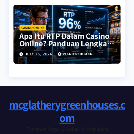
CASINO ONLINE
Apa Itu RTP Dalam Casino
Online? Panduan Lengkap
Pemula
JULY 25, 2026
WANDA HILMAN
mcglatherygreenhouses.c
om
Tanaman Segar & Solusi Rumah Kaca