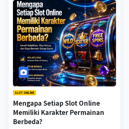
SLOT ONLINE
Mengapa Setiap Slot Online
Memiliki Karakter Permainan
Berbeda?