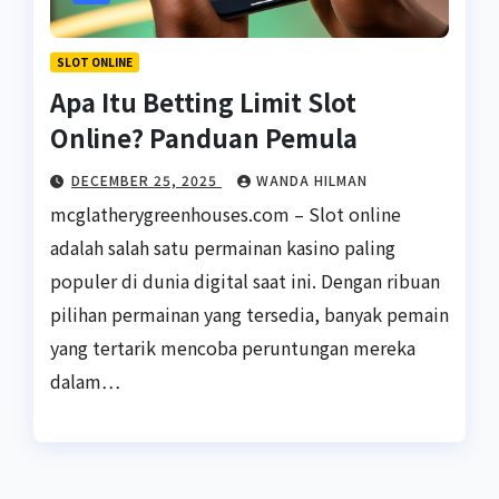
SLOT ONLINE
Apa Itu Betting Limit Slot
Online? Panduan Pemula
DECEMBER 25, 2025
WANDA HILMAN
mcglatherygreenhouses.com – Slot online
adalah salah satu permainan kasino paling
populer di dunia digital saat ini. Dengan ribuan
pilihan permainan yang tersedia, banyak pemain
yang tertarik mencoba peruntungan mereka
dalam…