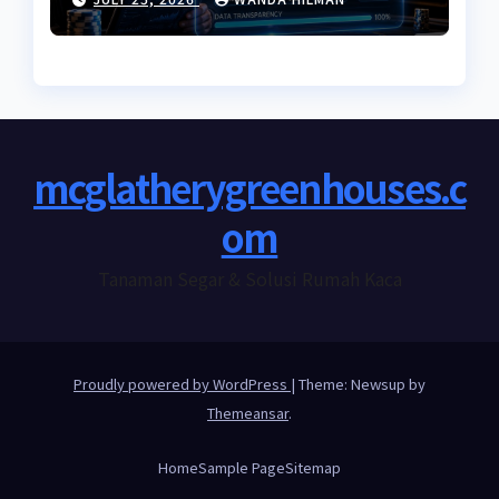
mcglatherygreenhouses.c
om
Tanaman Segar & Solusi Rumah Kaca
Proudly powered by WordPress
|
Theme: Newsup by
Themeansar
.
Home
Sample Page
Sitemap