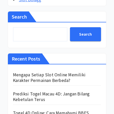
Search
Search
Recent Posts
Mengapa Setiap Slot Online Memiliki
Karakter Permainan Berbeda?
Prediksi Togel Macau 4D: Jangan Bilang
Kebetulan Terus
Togel 4D Online: Cara Memahami BBFS,