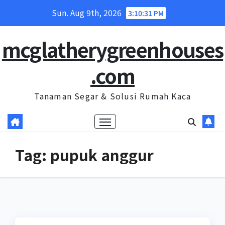
Skip
Sun. Aug 9th, 2026
3:10:31 PM
to
content
mcglatherygreenhouses
.com
Tanaman Segar & Solusi Rumah Kaca
Tag:
pupuk anggur