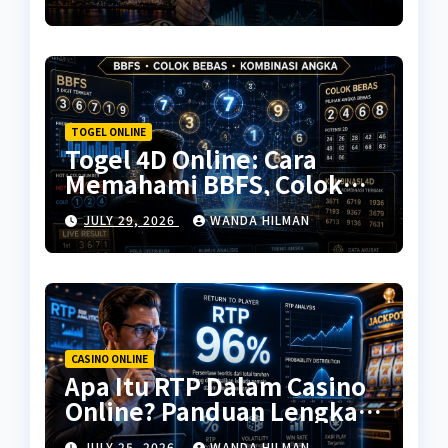
TOGEL ONLINE
Togel 4D Online: Cara
Memahami BBFS, Colok
Bebas, Kombinasi Angka
JULY 29, 2026
WANDA HILMAN
CASINO ONLINE
Apa Itu RTP Dalam Casino
Online? Panduan Lengkap
Pemula
JULY 25, 2026
WANDA HILMAN