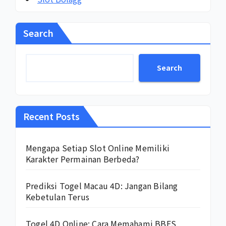
Search
Search
Recent Posts
Mengapa Setiap Slot Online Memiliki
Karakter Permainan Berbeda?
Prediksi Togel Macau 4D: Jangan Bilang
Kebetulan Terus
Togel 4D Online: Cara Memahami BBFS,