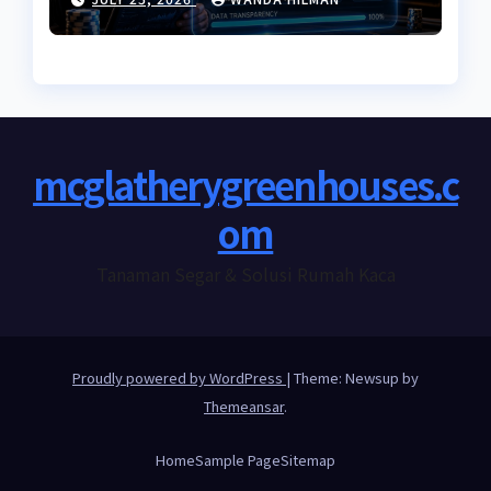
mcglatherygreenhouses.c
om
Tanaman Segar & Solusi Rumah Kaca
Proudly powered by WordPress
|
Theme: Newsup by
Themeansar
.
Home
Sample Page
Sitemap