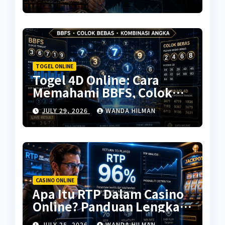
TOGEL ONLINE
Togel 4D Online: Cara
Memahami BBFS, Colok
Bebas, Kombinasi Angka
JULY 29, 2026
WANDA HILMAN
CASINO ONLINE
Apa Itu RTP Dalam Casino
Online? Panduan Lengkap
Pemula
JULY 25, 2026
WANDA HILMAN