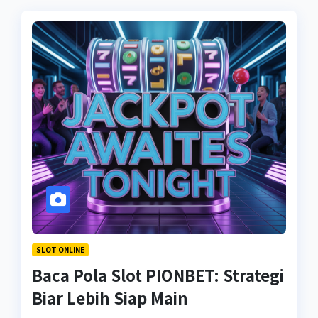
SLOT ONLINE
Baca Pola Slot PIONBET: Strategi
Biar Lebih Siap Main