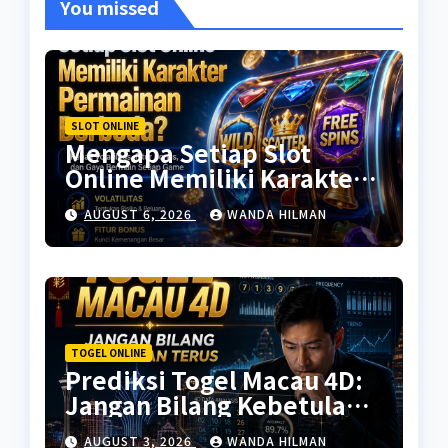
You missed
SLOT ONLINE
Mengapa Setiap Slot
Online Memiliki Karakter
Permainan Berbeda?
AUGUST 6, 2026
WANDA HILMAN
TOGEL ONLINE
Prediksi Togel Macau 4D:
Jangan Bilang Kebetulan
Terus
AUGUST 3, 2026
WANDA HILMAN