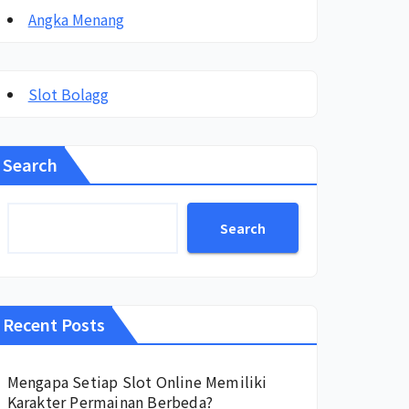
Angka Menang
Slot Bolagg
Search
Search
Recent Posts
Mengapa Setiap Slot Online Memiliki
Karakter Permainan Berbeda?