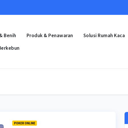
 & Benih
Produk & Penawaran
Solusi Rumah Kaca
Berkebun
POKER ONLINE