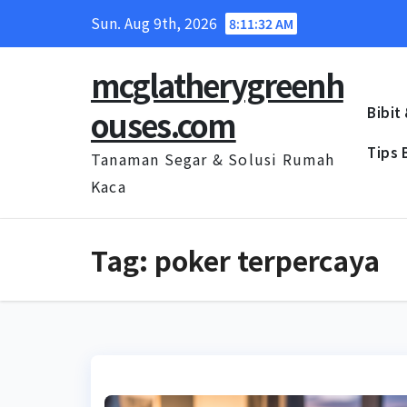
Skip
Sun. Aug 9th, 2026
8:11:33 AM
to
content
mcglatherygreenh
ouses.com
Bibit
Tips 
Tanaman Segar & Solusi Rumah
Kaca
Tag:
poker terpercaya