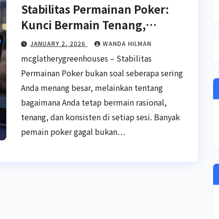
Stabilitas Permainan Poker:
Kunci Bermain Tenang,
Konsisten
JANUARY 2, 2026
WANDA HILMAN
mcglatherygreenhouses – Stabilitas
Permainan Poker bukan soal seberapa sering
Anda menang besar, melainkan tentang
bagaimana Anda tetap bermain rasional,
tenang, dan konsisten di setiap sesi. Banyak
pemain poker gagal bukan…