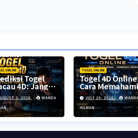
EL ONLINE
TOGEL ONLINE
ediksi Togel
Togel 4D Online
cau 4D: Jangan
Cara Memaham
lang Kebetulan
BBFS, Colok
UGUST 3, 2026
WANDA
JULY 29, 2026
WAND
rus
Bebas, Kombina
Angka
MAN
HILMAN