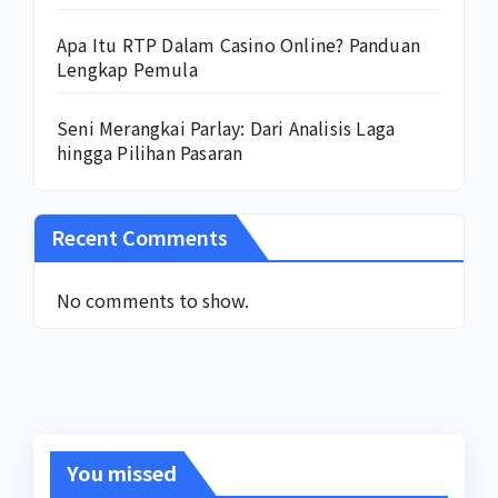
Apa Itu RTP Dalam Casino Online? Panduan
Lengkap Pemula
Seni Merangkai Parlay: Dari Analisis Laga
hingga Pilihan Pasaran
Recent Comments
No comments to show.
You missed