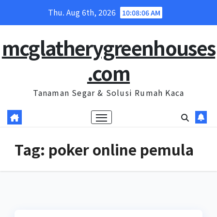
Skip
Thu. Aug 6th, 2026
10:08:07 AM
to
content
mcglatherygreenhouses
.com
Tanaman Segar & Solusi Rumah Kaca
Tag:
poker online pemula