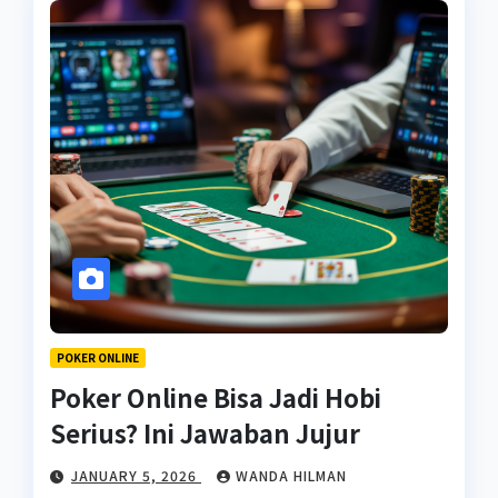
POKER ONLINE
Poker Online Bisa Jadi Hobi
Serius? Ini Jawaban Jujur
JANUARY 5, 2026
WANDA HILMAN