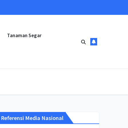
Tanaman Segar
Referensi Media Nasional