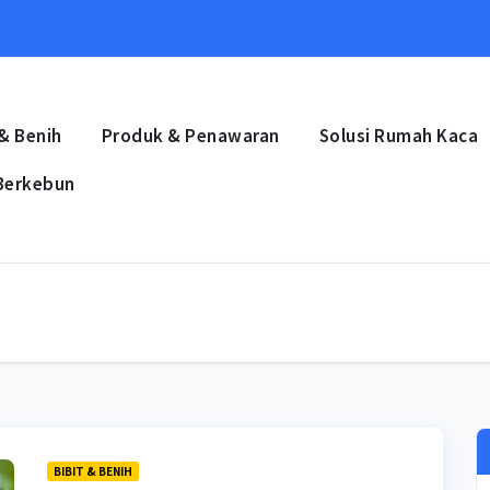
 & Benih
Produk & Penawaran
Solusi Rumah Kaca
Berkebun
BIBIT & BENIH