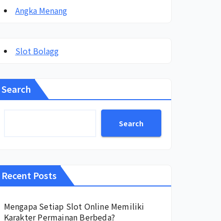
Angka Menang
Slot Bolagg
Search
Search
Recent Posts
Mengapa Setiap Slot Online Memiliki
Karakter Permainan Berbeda?