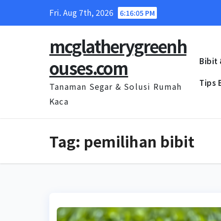
Skip
Fri. Aug 7th, 2026
6:16:06 PM
to
content
mcglatherygreenh
ouses.com
Bibit
Tips 
Tanaman Segar & Solusi Rumah
Kaca
Tag:
pemilihan bibit