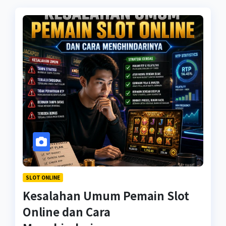
SLOT ONLINE
Kesalahan Umum Pemain Slot
Online dan Cara