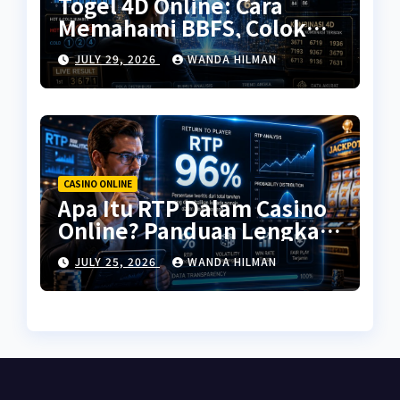
Togel 4D Online: Cara
Memahami BBFS, Colok
Bebas, Kombinasi Angka
JULY 29, 2026
WANDA HILMAN
CASINO ONLINE
Apa Itu RTP Dalam Casino
Online? Panduan Lengkap
Pemula
JULY 25, 2026
WANDA HILMAN