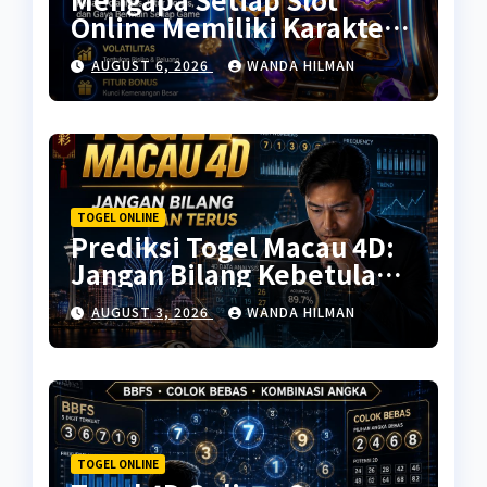
Online Memiliki Karakter
Permainan Berbeda?
AUGUST 6, 2026
WANDA HILMAN
TOGEL ONLINE
Prediksi Togel Macau 4D:
Jangan Bilang Kebetulan
Terus
AUGUST 3, 2026
WANDA HILMAN
TOGEL ONLINE