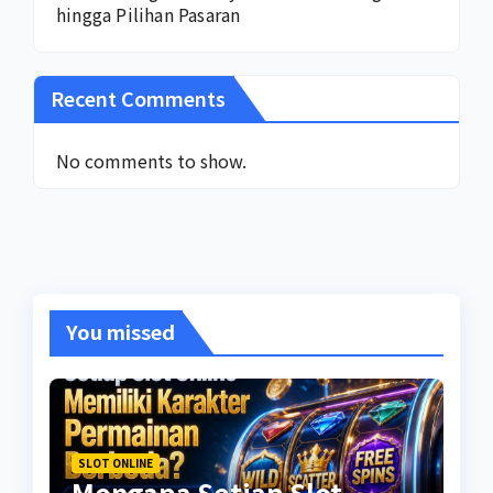
hingga Pilihan Pasaran
Recent Comments
No comments to show.
You missed
SLOT ONLINE
Mengapa Setiap Slot