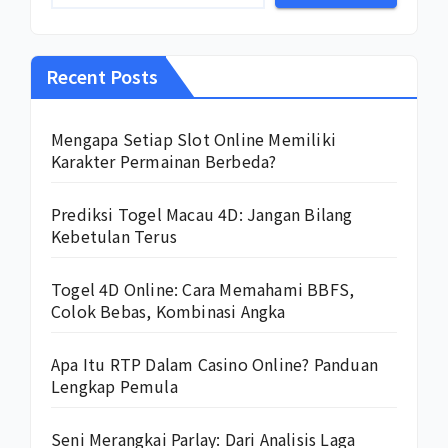
Recent Posts
Mengapa Setiap Slot Online Memiliki
Karakter Permainan Berbeda?
Prediksi Togel Macau 4D: Jangan Bilang
Kebetulan Terus
Togel 4D Online: Cara Memahami BBFS,
Colok Bebas, Kombinasi Angka
Apa Itu RTP Dalam Casino Online? Panduan
Lengkap Pemula
Seni Merangkai Parlay: Dari Analisis Laga