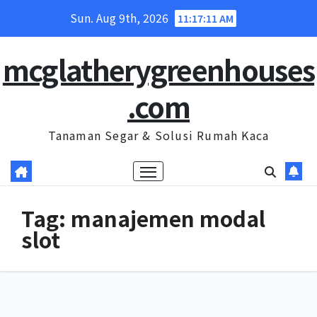
Skip
Sun. Aug 9th, 2026
11:17:12 AM
to
content
mcglatherygreenhouses
.com
Tanaman Segar & Solusi Rumah Kaca
Tag:
manajemen modal
slot