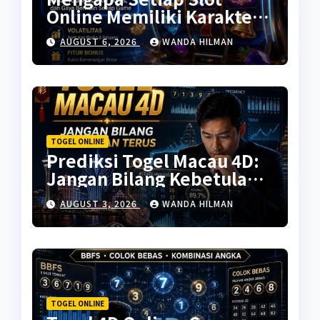
Online Memiliki Karakter
Permainan Berbeda?
AUGUST 6, 2026
WANDA HILMAN
TOGEL ONLINE
Prediksi Togel Macau 4D:
Jangan Bilang Kebetulan
Terus
AUGUST 3, 2026
WANDA HILMAN
TOGEL ONLINE