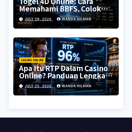
Togel 4D Online: Cara
Memahami BBFS, Colok
Bebas, Kombinasi Angka
JULY 29, 2026
WANDA HILMAN
CASINO ONLINE
Apa Itu RTP Dalam Casino
Online? Panduan Lengkap
Pemula
JULY 25, 2026
WANDA HILMAN