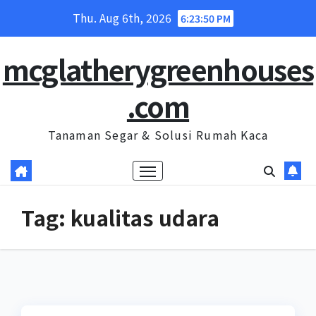
Skip
Thu. Aug 6th, 2026
6:23:51 PM
to
content
mcglatherygreenhouses
.com
Tanaman Segar & Solusi Rumah Kaca
Tag:
kualitas udara