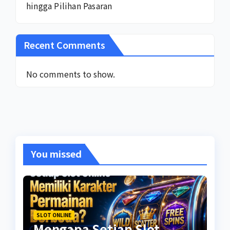
hingga Pilihan Pasaran
Recent Comments
No comments to show.
You missed
SLOT ONLINE
Mengapa Setiap Slot