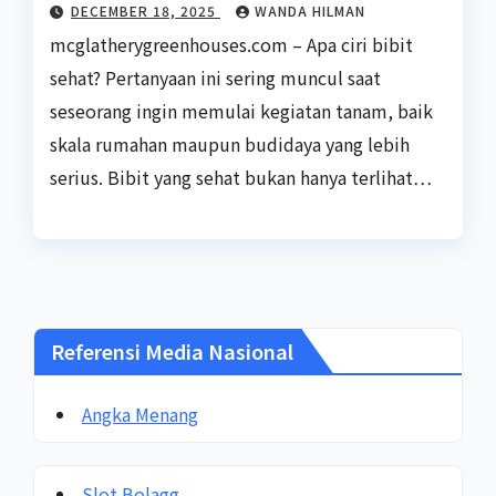
DECEMBER 18, 2025
WANDA HILMAN
mcglatherygreenhouses.com – Apa ciri bibit
sehat? Pertanyaan ini sering muncul saat
seseorang ingin memulai kegiatan tanam, baik
skala rumahan maupun budidaya yang lebih
serius. Bibit yang sehat bukan hanya terlihat…
Referensi Media Nasional
Angka Menang
Slot Bolagg