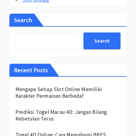
Search
Search
Recent Posts
Mengapa Setiap Slot Online Memiliki
Karakter Permainan Berbeda?
Prediksi Togel Macau 4D: Jangan Bilang
Kebetulan Terus
Togel 4D Online: Cara Memahami BBFS,