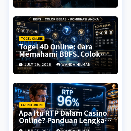
TOGEL ONLINE
Togel 4D Online: Cara
Memahami BBFS, Colok
Bebas, Kombinasi Angka
JULY 29, 2026
WANDA HILMAN
CASINO ONLINE
Apa Itu RTP Dalam Casino
Online? Panduan Lengkap
Pemula
JULY 25, 2026
WANDA HILMAN