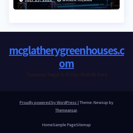
mcglatherygreenhouses.c
om
Tanaman Segar & Solusi Rumah Kaca
Proudly powered by WordPress
|
Theme: Newsup by
Themeansar
.
Home
Sample Page
Sitemap