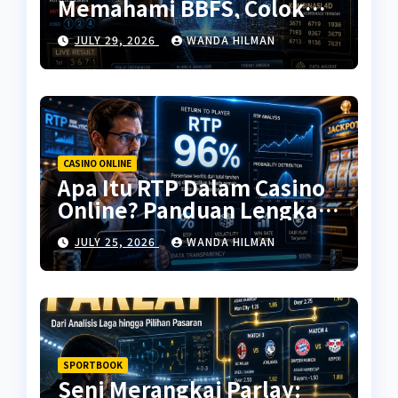
Memahami BBFS, Colok
Bebas, Kombinasi Angka
JULY 29, 2026
WANDA HILMAN
CASINO ONLINE
Apa Itu RTP Dalam Casino
Online? Panduan Lengkap
Pemula
JULY 25, 2026
WANDA HILMAN
SPORTBOOK
Seni Merangkai Parlay: