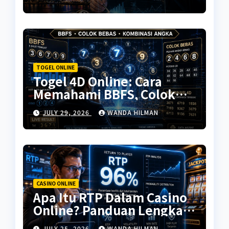
TOGEL ONLINE
Togel 4D Online: Cara
Memahami BBFS, Colok
Bebas, Kombinasi Angka
JULY 29, 2026
WANDA HILMAN
CASINO ONLINE
Apa Itu RTP Dalam Casino
Online? Panduan Lengkap
Pemula
JULY 25, 2026
WANDA HILMAN