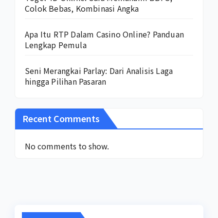
Colok Bebas, Kombinasi Angka
Apa Itu RTP Dalam Casino Online? Panduan
Lengkap Pemula
Seni Merangkai Parlay: Dari Analisis Laga
hingga Pilihan Pasaran
Recent Comments
No comments to show.