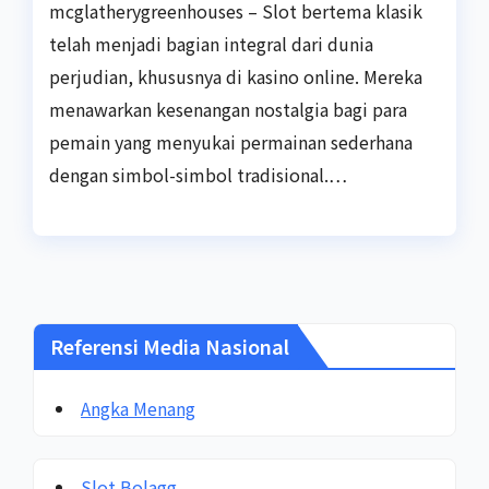
mcglatherygreenhouses – Slot bertema klasik
telah menjadi bagian integral dari dunia
perjudian, khususnya di kasino online. Mereka
menawarkan kesenangan nostalgia bagi para
pemain yang menyukai permainan sederhana
dengan simbol-simbol tradisional.…
Referensi Media Nasional
Angka Menang
Slot Bolagg