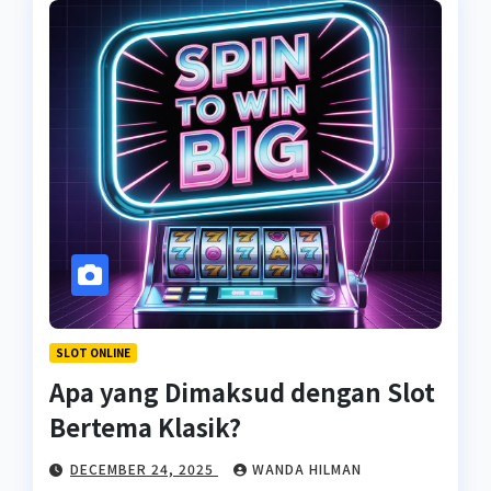
SLOT ONLINE
Apa yang Dimaksud dengan Slot
Bertema Klasik?
DECEMBER 24, 2025
WANDA HILMAN