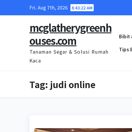
Skip
Fri. Aug 7th, 2026
8:43:23 AM
to
content
mcglatherygreenh
ouses.com
Bibit
Tips 
Tanaman Segar & Solusi Rumah
Kaca
Tag:
judi online