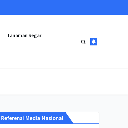
Tanaman Segar
Referensi Media Nasional