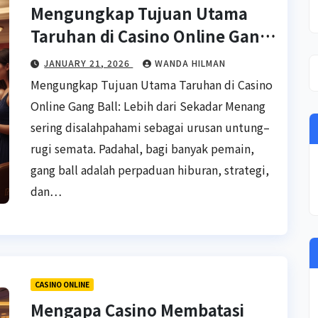
Mengungkap Tujuan Utama
Taruhan di Casino Online Gang
Ball
JANUARY 21, 2026
WANDA HILMAN
Mengungkap Tujuan Utama Taruhan di Casino
Online Gang Ball: Lebih dari Sekadar Menang
sering disalahpahami sebagai urusan untung–
rugi semata. Padahal, bagi banyak pemain,
gang ball adalah perpaduan hiburan, strategi,
dan…
CASINO ONLINE
Mengapa Casino Membatasi