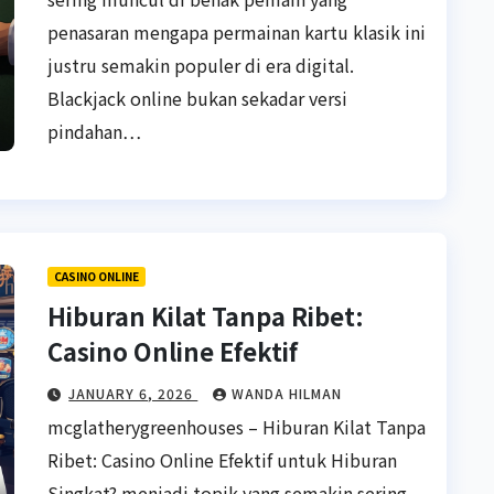
penasaran mengapa permainan kartu klasik ini
justru semakin populer di era digital.
Blackjack online bukan sekadar versi
pindahan…
CASINO ONLINE
Hiburan Kilat Tanpa Ribet:
Casino Online Efektif
JANUARY 6, 2026
WANDA HILMAN
mcglatherygreenhouses – Hiburan Kilat Tanpa
Ribet: Casino Online Efektif untuk Hiburan
Singkat? menjadi topik yang semakin sering