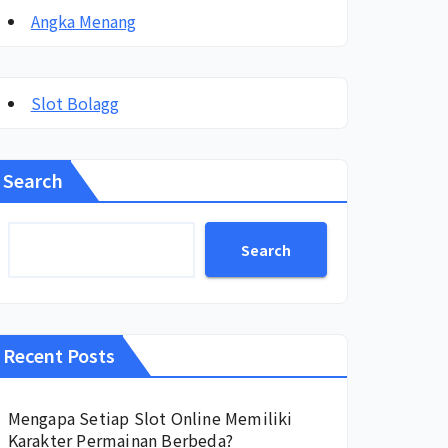
Angka Menang
Slot Bolagg
Search
Search
Recent Posts
Mengapa Setiap Slot Online Memiliki
Karakter Permainan Berbeda?