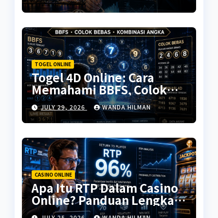
TOGEL ONLINE
Togel 4D Online: Cara
Memahami BBFS, Colok
Bebas, Kombinasi Angka
JULY 29, 2026
WANDA HILMAN
CASINO ONLINE
Apa Itu RTP Dalam Casino
Online? Panduan Lengkap
Pemula
JULY 25, 2026
WANDA HILMAN