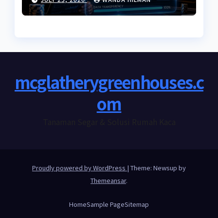
mcglatherygreenhouses.c
om
Tanaman Segar & Solusi Rumah Kaca
Proudly powered by WordPress
|
Theme: Newsup by
Themeansar
.
Home
Sample Page
Sitemap