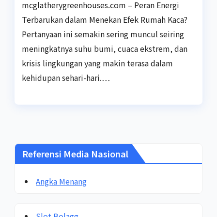
mcglatherygreenhouses.com – Peran Energi
Terbarukan dalam Menekan Efek Rumah Kaca?
Pertanyaan ini semakin sering muncul seiring
meningkatnya suhu bumi, cuaca ekstrem, dan
krisis lingkungan yang makin terasa dalam
kehidupan sehari-hari.…
Referensi Media Nasional
Angka Menang
Slot Bolagg