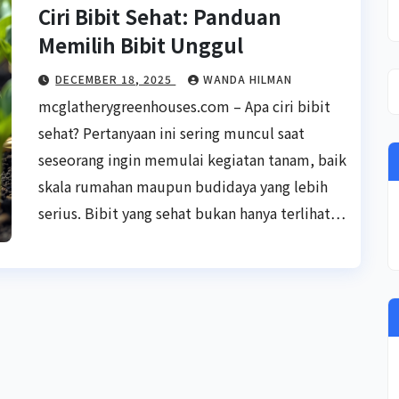
Ciri Bibit Sehat: Panduan
Memilih Bibit Unggul
DECEMBER 18, 2025
WANDA HILMAN
mcglatherygreenhouses.com – Apa ciri bibit
sehat? Pertanyaan ini sering muncul saat
seseorang ingin memulai kegiatan tanam, baik
skala rumahan maupun budidaya yang lebih
serius. Bibit yang sehat bukan hanya terlihat…