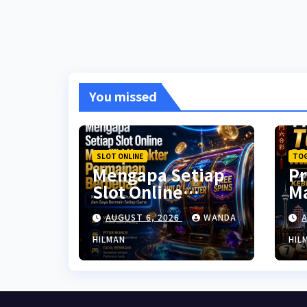
You missed
SLOT ONLINE
TOG
Mengapa Setiap
Pr
Slot Online
Ma
Memiliki Karakter
Bi
AUGUST 6, 2026
WANDA
A
Permainan
Te
Berbeda?
HILMAN
HIL