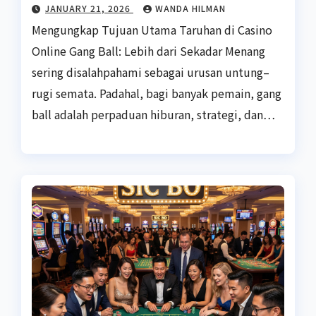
JANUARY 21, 2026
WANDA HILMAN
Mengungkap Tujuan Utama Taruhan di Casino
Online Gang Ball: Lebih dari Sekadar Menang
sering disalahpahami sebagai urusan untung–
rugi semata. Padahal, bagi banyak pemain, gang
ball adalah perpaduan hiburan, strategi, dan…