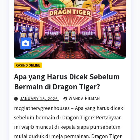
CASINO ONLINE
Apa yang Harus Dicek Sebelum
Bermain di Dragon Tiger?
JANUARY 13, 2026
WANDA HILMAN
mcglatherygreenhouses – Apa yang harus dicek
sebelum bermain di Dragon Tiger? Pertanyaan
ini wajib muncul di kepala siapa pun sebelum
mulai duduk di meja permainan. Dragon Tiger