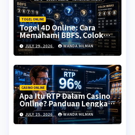
TOGEL ONLINE
Togel 4D Online: Cara
Memahami BBFS, Colok
Bebas, Kombinasi Angka
JULY 29, 2026
WANDA HILMAN
CASINO ONLINE
Apa Itu RTP Dalam Casino
Online? Panduan Lengkap
Pemula
JULY 25, 2026
WANDA HILMAN