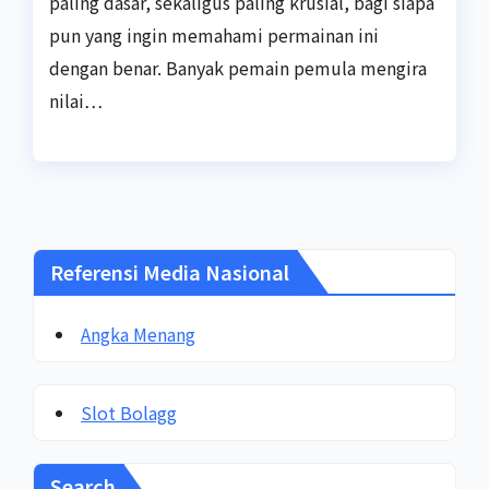
paling dasar, sekaligus paling krusial, bagi siapa
pun yang ingin memahami permainan ini
dengan benar. Banyak pemain pemula mengira
nilai…
Referensi Media Nasional
Angka Menang
Slot Bolagg
Search