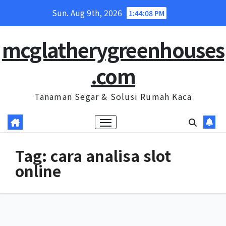
Skip
Sun. Aug 9th, 2026
1:44:09 PM
to
content
mcglatherygreenhouses
.com
Tanaman Segar & Solusi Rumah Kaca
Tag:
cara analisa slot
online