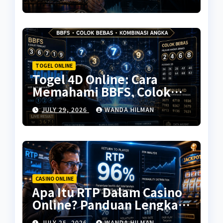
TOGEL ONLINE
Togel 4D Online: Cara
Memahami BBFS, Colok
Bebas, Kombinasi Angka
JULY 29, 2026
WANDA HILMAN
CASINO ONLINE
Apa Itu RTP Dalam Casino
Online? Panduan Lengkap
Pemula
JULY 25, 2026
WANDA HILMAN