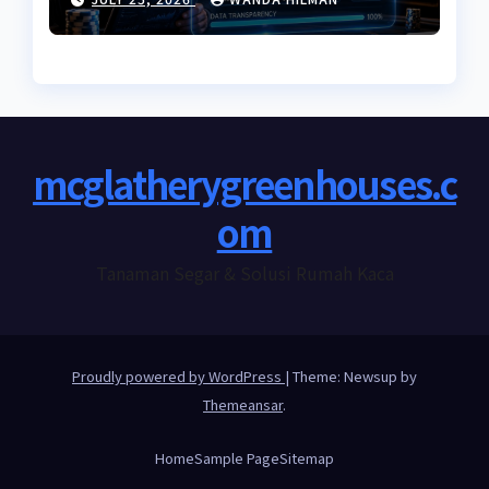
mcglatherygreenhouses.c
om
Tanaman Segar & Solusi Rumah Kaca
Proudly powered by WordPress
|
Theme: Newsup by
Themeansar
.
Home
Sample Page
Sitemap