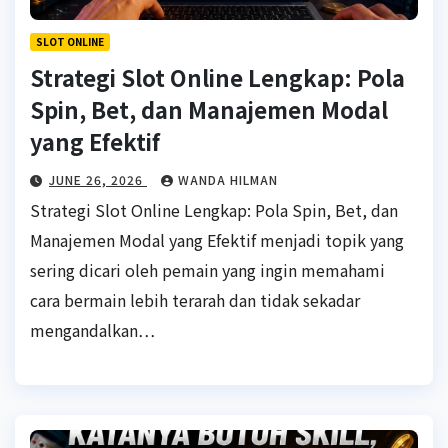
SLOT ONLINE
Strategi Slot Online Lengkap: Pola
Spin, Bet, dan Manajemen Modal
yang Efektif
JUNE 26, 2026
WANDA HILMAN
Strategi Slot Online Lengkap: Pola Spin, Bet, dan
Manajemen Modal yang Efektif menjadi topik yang
sering dicari oleh pemain yang ingin memahami
cara bermain lebih terarah dan tidak sekadar
mengandalkan…