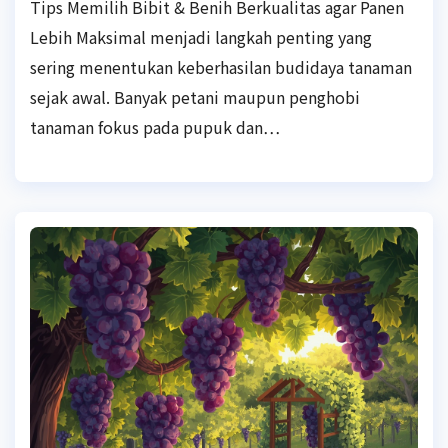
Tips Memilih Bibit & Benih Berkualitas agar Panen
Lebih Maksimal menjadi langkah penting yang
sering menentukan keberhasilan budidaya tanaman
sejak awal. Banyak petani maupun penghobi
tanaman fokus pada pupuk dan…