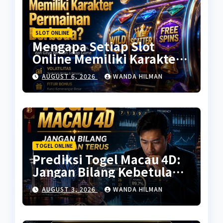
SLOT ONLINE
Mengapa Setiap Slot
Online Memiliki Karakter
Permainan Berbeda?
AUGUST 6, 2026
WANDA HILMAN
TOGEL ONLINE
Prediksi Togel Macau 4D:
Jangan Bilang Kebetulan
Terus
AUGUST 3, 2026
WANDA HILMAN