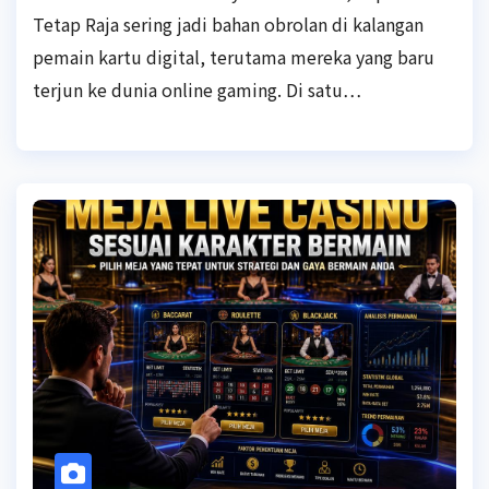
Tetap Raja sering jadi bahan obrolan di kalangan
pemain kartu digital, terutama mereka yang baru
terjun ke dunia online gaming. Di satu…