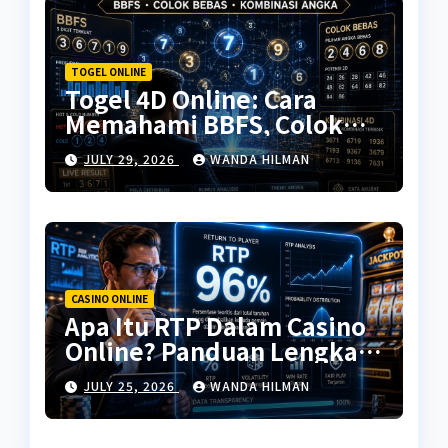
TOGEL ONLINE
Togel 4D Online: Cara
Memahami BBFS, Colok
Bebas, Kombinasi Angka
JULY 29, 2026
WANDA HILMAN
CASINO ONLINE
Apa Itu RTP Dalam Casino
Online? Panduan Lengkap
Pemula
JULY 25, 2026
WANDA HILMAN