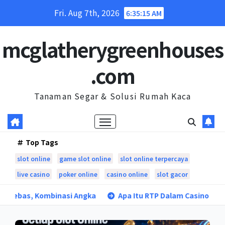
Skip
Fri. Aug 7th, 2026
6:35:16 AM
to
content
mcglatherygreenhouses
.com
Tanaman Segar & Solusi Rumah Kaca
Top Tags
slot online
game slot online
slot online terpercaya
live casino
poker online
casino online
slot gacor
asi Angka
Apa Itu RTP Dalam Casino Online? Panduan Le