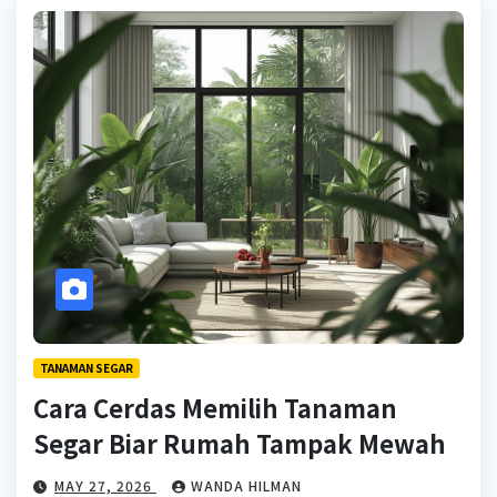
TANAMAN SEGAR
Cara Cerdas Memilih Tanaman
Segar Biar Rumah Tampak Mewah
MAY 27, 2026
WANDA HILMAN