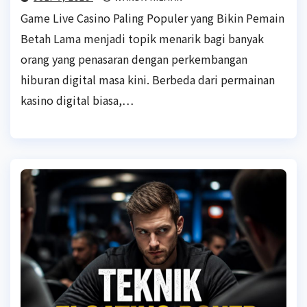
Game Live Casino Paling Populer yang Bikin Pemain
Betah Lama menjadi topik menarik bagi banyak
orang yang penasaran dengan perkembangan
hiburan digital masa kini. Berbeda dari permainan
kasino digital biasa,…