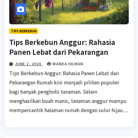
TIPS BERKEBUN
Tips Berkebun Anggur: Rahasia
Panen Lebat dari Pekarangan
JUNE 2, 2026
WANDA HILMAN
Tips Berkebun Anggur: Rahasia Panen Lebat dari
Pekarangan Rumah kini menjadi pilihan populer
bagi banyak penghobi tanaman. Selain
menghasilkan buah manis, tanaman anggur mampu
mempercantik halaman rumah dengan sulur hijau…