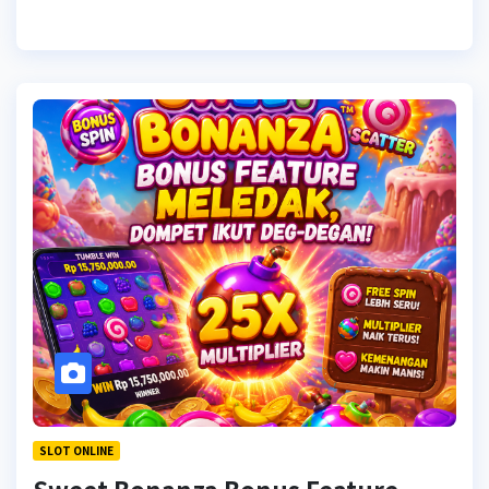
SLOT ONLINE
Sweet Bonanza Bonus Feature