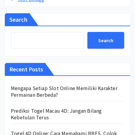
Search
Search
Recent Posts
Mengapa Setiap Slot Online Memiliki Karakter
Permainan Berbeda?
Prediksi Togel Macau 4D: Jangan Bilang
Kebetulan Terus
Togel 4D Online: Cara Memahami BBFS, Colok