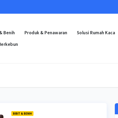
 & Benih
Produk & Penawaran
Solusi Rumah Kaca
Berkebun
BIBIT & BENIH