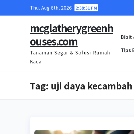
Skip
Thu. Aug 6th, 2026
2:38:32 PM
to
content
mcglatherygreenh
ouses.com
Bibit
Tips 
Tanaman Segar & Solusi Rumah
Kaca
Tag:
uji daya kecambah