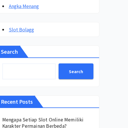
Angka Menang
Slot Bolagg
Search
Search
Recent Posts
Mengapa Setiap Slot Online Memiliki
Karakter Permainan Berbeda?