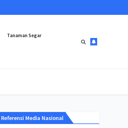
Tanaman Segar
Referensi Media Nasional