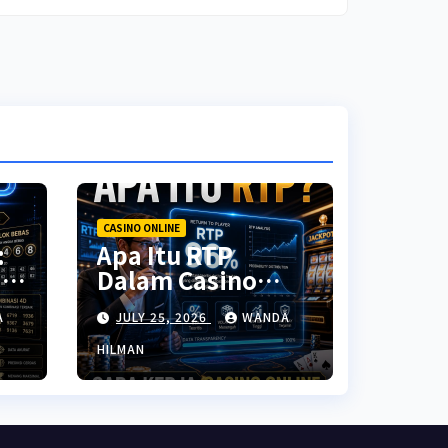
CASINO ONLINE
:
Apa Itu RTP
i
Dalam Casino
Online? Panduan
A
JULY 25, 2026
WANDA
si
Lengkap Pemula
HILMAN