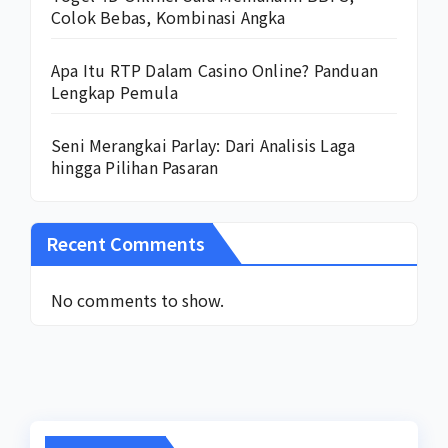
Colok Bebas, Kombinasi Angka
Apa Itu RTP Dalam Casino Online? Panduan
Lengkap Pemula
Seni Merangkai Parlay: Dari Analisis Laga
hingga Pilihan Pasaran
Recent Comments
No comments to show.