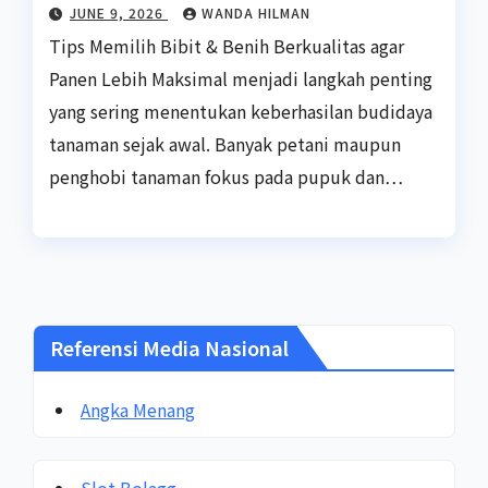
JUNE 9, 2026
WANDA HILMAN
Tips Memilih Bibit & Benih Berkualitas agar
Panen Lebih Maksimal menjadi langkah penting
yang sering menentukan keberhasilan budidaya
tanaman sejak awal. Banyak petani maupun
penghobi tanaman fokus pada pupuk dan…
Referensi Media Nasional
Angka Menang
Slot Bolagg