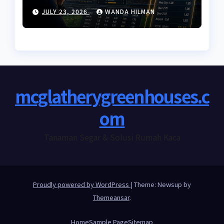
Pilihan Pasaran
JULY 23, 2026
WANDA HILMAN
mcglatherygreenhouses.c
om
Tanaman Segar & Solusi Rumah Kaca
Proudly powered by WordPress
|
Theme: Newsup by
Themeansar
.
Home
Sample Page
Sitemap