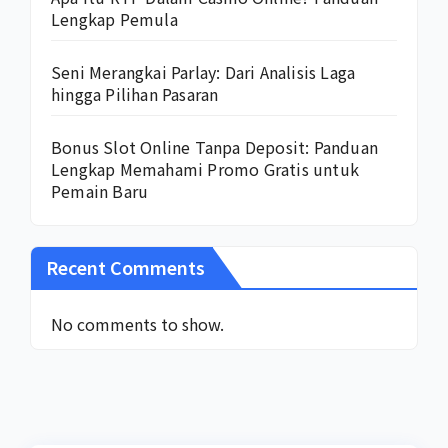
Lengkap Pemula
Seni Merangkai Parlay: Dari Analisis Laga
hingga Pilihan Pasaran
Bonus Slot Online Tanpa Deposit: Panduan
Lengkap Memahami Promo Gratis untuk
Pemain Baru
Recent Comments
No comments to show.