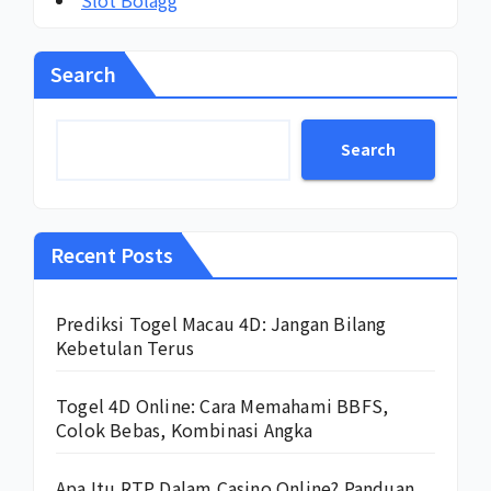
Search
Search
Recent Posts
Prediksi Togel Macau 4D: Jangan Bilang
Kebetulan Terus
Togel 4D Online: Cara Memahami BBFS,
Colok Bebas, Kombinasi Angka
Apa Itu RTP Dalam Casino Online? Panduan