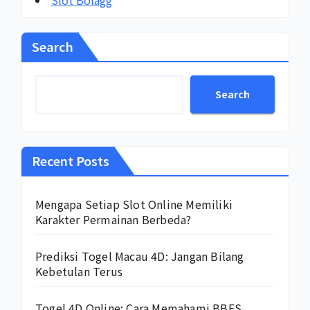
Search
Search
Recent Posts
Mengapa Setiap Slot Online Memiliki
Karakter Permainan Berbeda?
Prediksi Togel Macau 4D: Jangan Bilang
Kebetulan Terus
Togel 4D Online: Cara Memahami BBFS,