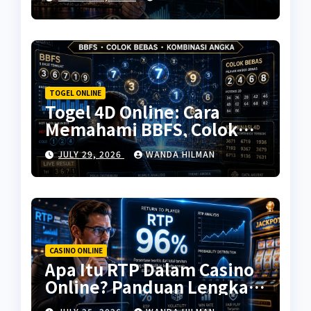
TOGEL ONLINE
Togel 4D Online: Cara
Memahami BBFS, Colok
Bebas, Kombinasi Angka
JULY 29, 2026
WANDA HILMAN
CASINO ONLINE
Apa Itu RTP Dalam Casino
Online? Panduan Lengkap
Pemula