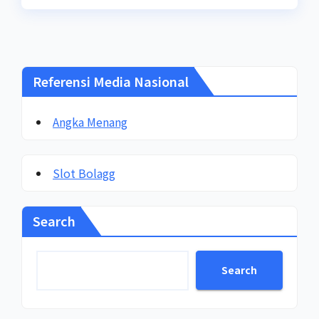
Referensi Media Nasional
Angka Menang
Slot Bolagg
Search
Search