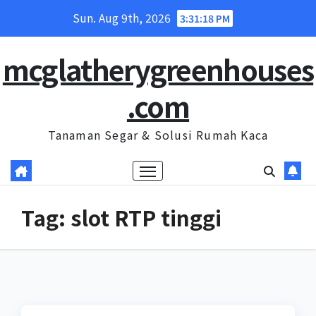
Skip
Sun. Aug 9th, 2026
3:31:19 PM
to
content
mcglatherygreenhouses
.com
Tanaman Segar & Solusi Rumah Kaca
Tag:
slot RTP tinggi