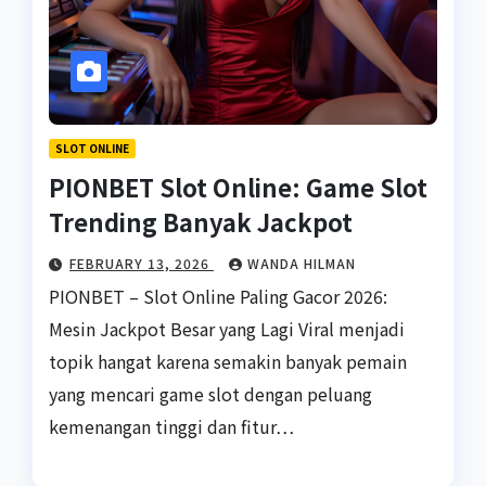
SLOT ONLINE
PIONBET Slot Online: Game Slot
Trending Banyak Jackpot
FEBRUARY 13, 2026
WANDA HILMAN
PIONBET – Slot Online Paling Gacor 2026:
Mesin Jackpot Besar yang Lagi Viral menjadi
topik hangat karena semakin banyak pemain
yang mencari game slot dengan peluang
kemenangan tinggi dan fitur…