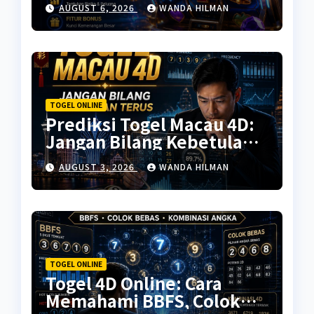
AUGUST 6, 2026
WANDA HILMAN
TOGEL ONLINE
Prediksi Togel Macau 4D:
Jangan Bilang Kebetulan
Terus
AUGUST 3, 2026
WANDA HILMAN
TOGEL ONLINE
Togel 4D Online: Cara
Memahami BBFS, Colok