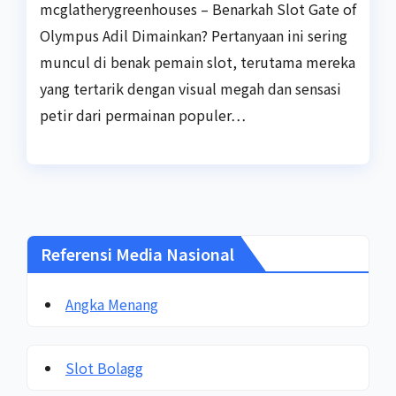
mcglatherygreenhouses – Benarkah Slot Gate of
Olympus Adil Dimainkan? Pertanyaan ini sering
muncul di benak pemain slot, terutama mereka
yang tertarik dengan visual megah dan sensasi
petir dari permainan populer…
Referensi Media Nasional
Angka Menang
Slot Bolagg