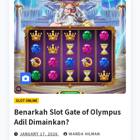
SLOT ONLINE
Benarkah Slot Gate of Olympus
Adil Dimainkan?
JANUARY 17, 2026
WANDA HILMAN