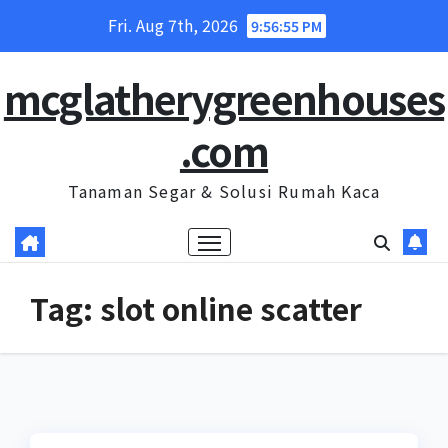
Skip
Fri. Aug 7th, 2026
9:56:55 PM
to
content
mcglatherygreenhouses
.com
Tanaman Segar & Solusi Rumah Kaca
Tag:
slot online scatter