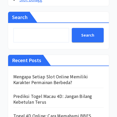
Search
Search
Recent Posts
Mengapa Setiap Slot Online Memiliki
Karakter Permainan Berbeda?
Prediksi Togel Macau 4D: Jangan Bilang
Kebetulan Terus
Togel 4D Online: Cara Memahami BBFS,